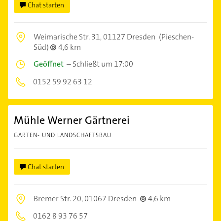
Chat starten
Weimarische Str. 31,
01127 Dresden
(Pieschen-
Süd)
4,6 km
Geöffnet
–
Schließt um 17:00
0152 59 92 63 12
Mühle Werner Gärtnerei
GARTEN- UND LANDSCHAFTSBAU
Chat starten
Bremer Str. 20,
01067 Dresden
4,6 km
0162 8 93 76 57