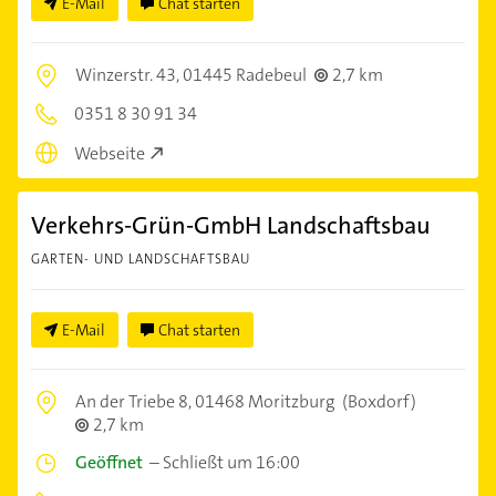
E-Mail
Chat starten
Winzerstr. 43,
01445 Radebeul
2,7 km
0351 8 30 91 34
Webseite
Verkehrs-Grün-GmbH Landschaftsbau
GARTEN- UND LANDSCHAFTSBAU
E-Mail
Chat starten
An der Triebe 8,
01468 Moritzburg
(Boxdorf)
2,7 km
Geöffnet
–
Schließt um 16:00