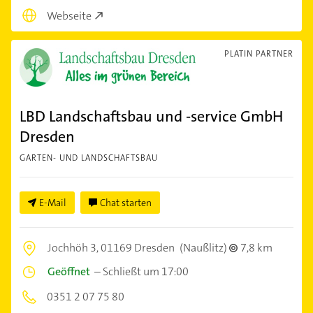
Webseite
PLATIN PARTNER
LBD Landschaftsbau und -service GmbH
Dresden
GARTEN- UND LANDSCHAFTSBAU
E-Mail
Chat starten
Jochhöh 3,
01169 Dresden
(Naußlitz)
7,8 km
Geöffnet
–
Schließt um 17:00
0351 2 07 75 80