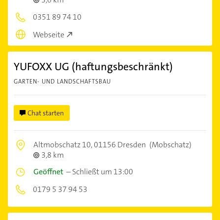
0351 89 74 10
Webseite
YUFOXX UG (haftungsbeschränkt)
GARTEN- UND LANDSCHAFTSBAU
Chat starten
Altmobschatz 10,
01156 Dresden
(Mobschatz)
3,8 km
Geöffnet
–
Schließt um 13:00
0179 5 37 94 53