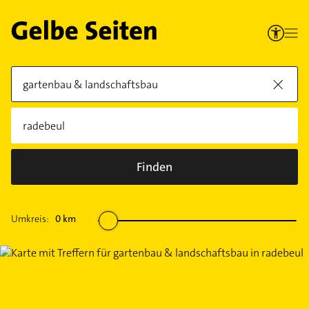
Finden
Umkreis:
0
km