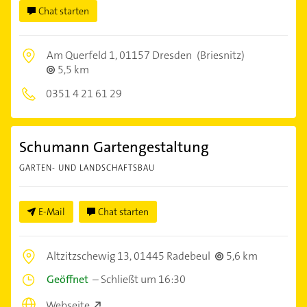
Chat starten
Am Querfeld 1,
01157 Dresden
(Briesnitz)
5,5 km
0351 4 21 61 29
Schumann Gartengestaltung
GARTEN- UND LANDSCHAFTSBAU
E-Mail
Chat starten
Altzitzschewig 13,
01445 Radebeul
5,6 km
Geöffnet
–
Schließt um 16:30
Webseite