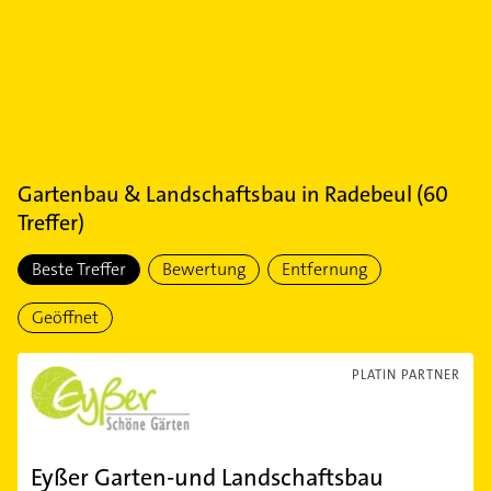
Gartenbau & Landschaftsbau
in
Radebeul
(
60
Treffer)
Beste Treffer
Bewertung
Entfernung
Geöffnet
PLATIN PARTNER
Eyßer Garten-und Landschaftsbau