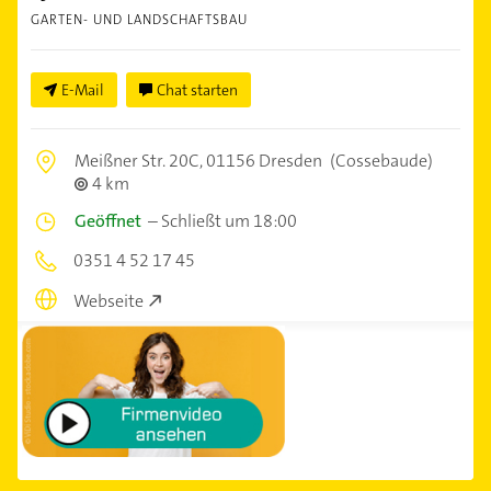
GARTEN- UND LANDSCHAFTSBAU
E-Mail
Chat starten
Meißner Str. 20C,
01156 Dresden
(Cossebaude)
4 km
Geöffnet
–
Schließt um 18:00
0351 4 52 17 45
Webseite