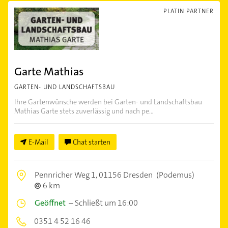
PLATIN PARTNER
Garte Mathias
GARTEN- UND LANDSCHAFTSBAU
Ihre Gartenwünsche werden bei Garten- und Landschaftsbau
Mathias Garte stets zuverlässig und nach pe...
E-Mail
Chat starten
Pennricher Weg 1,
01156 Dresden
(Podemus)
6 km
Geöffnet
–
Schließt um 16:00
0351 4 52 16 46