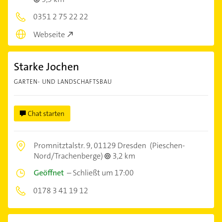
0351 2 75 22 22
Webseite
Starke Jochen
GARTEN- UND LANDSCHAFTSBAU
Chat starten
Promnitztalstr. 9,
01129 Dresden
(Pieschen-
Nord/Trachenberge)
3,2 km
Geöffnet
–
Schließt um 17:00
0178 3 41 19 12