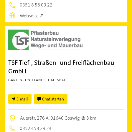
0351 8 58 09 22
Webseite
TSF Tief-, Straßen- und Freiflächenbau
GmbH
GARTEN- UND LANDSCHAFTSBAU
E-Mail
Chat starten
Auerstr. 276 A,
01640 Coswig
8 km
03523 53 29 24