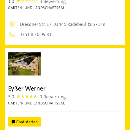
1,0
1 Bewertung
1.0
GARTEN- UND LANDSCHAFTSBAU
Dresdner Str. 17,
01445 Radebeul
571 m
0351 8 30 09 81
Eyßer Werner
5,0
1 Bewertung
5.0
GARTEN- UND LANDSCHAFTSBAU
Chat starten