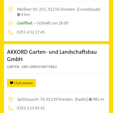
Meißner Str. 20 C,
01156 Dresden
(Cossebaude)
4 km
Geöffnet
–
Schließt um 18:00
0351 4 52 17 45
AKKORD Garten- und Landschaftsbau
GmbH
GARTEN- UND LANDSCHAFTSBAU
Chat starten
Spitzhausstr. 74,
01139 Dresden
(Kaditz)
981 m
0351 3 13 93 42