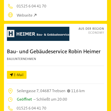
01525 6 04 41 70
Webseite
AUS DER REGION
ECONOMY
Bau- und Gebäudeservice Robin Heimer
BAUUNTERNEHMEN
E-Mail
Seilergasse 7,
04687 Trebsen
11,6 km
Geöffnet
–
Schließt um 20:00
01525 6 04 41 70