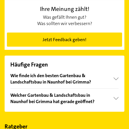
Ihre Meinung zählt!
Was gefällt Ihnen gut?
Was sollten wir verbessern?
Jetzt Feedback geben!
Häufige Fragen
Wie finde ich den besten Gartenbau &
Landschaftsbau in Naunhof bei Grimma?
Vergleichen Sie alle Anbieter anhand echter
Welcher Gartenbau & Landschaftsbau in
Kundenmeinungen und profitieren Sie von den
Naunhof bei Grimma hat gerade geöffnet?
Empfehlungen. Die Suchergebnisse können Sie sich
einfach nach
Bewertungen
sortiert anzeigen lassen.
Im Anbieter-Bereich finden Sie alle
Öffnungszeiten
.
Bitte beachten Sie, dass diese an Sonn- und
Feiertagen abweichen können.
Ratgeber