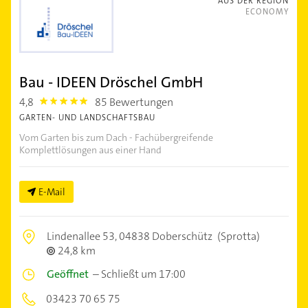
AUS DER REGION
ECONOMY
Bau - IDEEN Dröschel GmbH
4,8
85 Bewertungen
4.8
GARTEN- UND LANDSCHAFTSBAU
Vom Garten bis zum Dach - Fachübergreifende
Komplettlösungen aus einer Hand
E-Mail
Lindenallee 53,
04838 Doberschütz
(Sprotta)
24,8 km
Geöffnet
–
Schließt um 17:00
03423 70 65 75