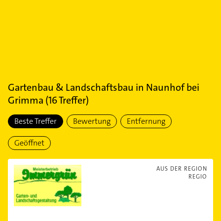
Gartenbau & Landschaftsbau
in
Naunhof bei
Grimma
(
16
Treffer)
Beste Treffer
Bewertung
Entfernung
Geöffnet
AUS DER REGION
REGIO