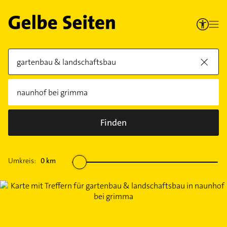
Finden
Umkreis:
0
km