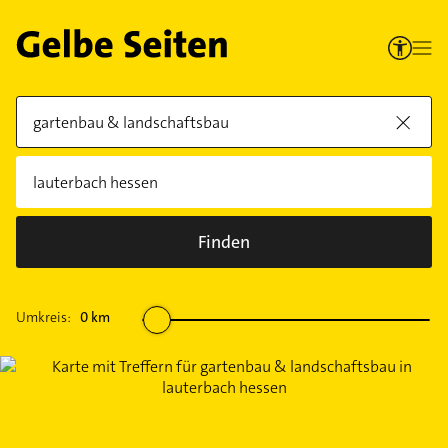
Finden
Umkreis:
0
km