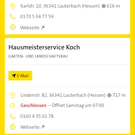
Karlstr. 10,
36341 Lauterbach (Hessen)
616 m
0170 5 04 77 59
Webseite
Hausmeisterservice Koch
GARTEN- UND LANDSCHAFTSBAU
E-Mail
Lindenstr. 82,
36341 Lauterbach (Hessen)
717 m
Geschlossen
–
Öffnet Samstag um 07:00
0160 4 35 01 78
Webseite