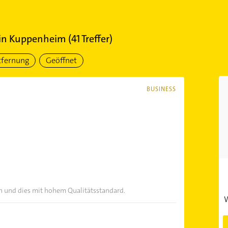
in
Kuppenheim
(
41
Treffer)
tfernung
Geöffnet
BUSINESS
ich und dies mit hohem Qualitätsstandard.
W