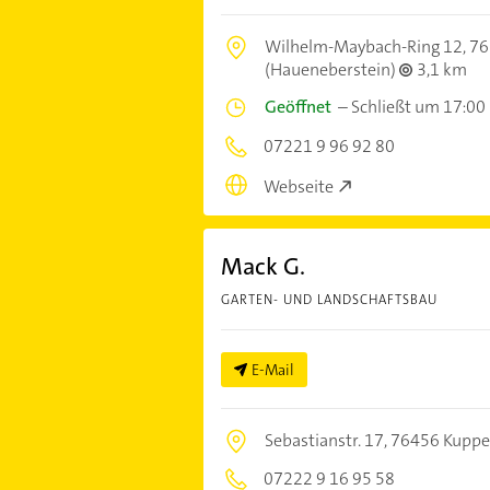
Wilhelm-Maybach-Ring 12,
76
(Haueneberstein)
3,1 km
Geöffnet
–
Schließt um 17:00
07221 9 96 92 80
Webseite
Mack G.
GARTEN- UND LANDSCHAFTSBAU
E-Mail
Sebastianstr. 17,
76456 Kupp
07222 9 16 95 58