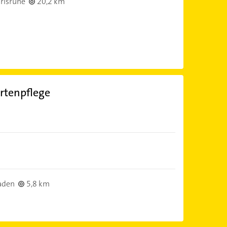
rlsruhe
20,2 km
rtenpflege
aden
5,8 km