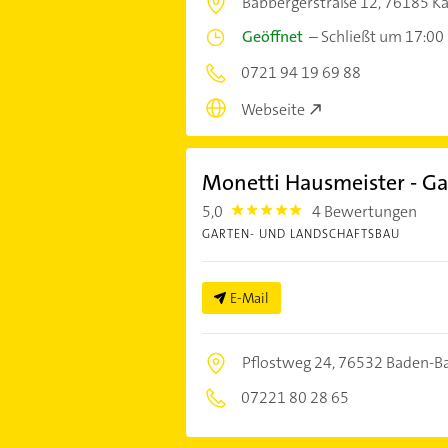
Babbergerstraße 12,
76185 Ka
Geöffnet
–
Schließt um 17:00
0721 94 19 69 88
Webseite
Monetti Hausmeister - Ga
5,0
4 Bewertungen
5.0
GARTEN- UND LANDSCHAFTSBAU
E-Mail
Pflostweg 24,
76532 Baden-B
07221 80 28 65