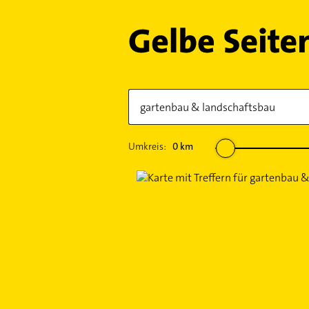
Umkreis:
0
km