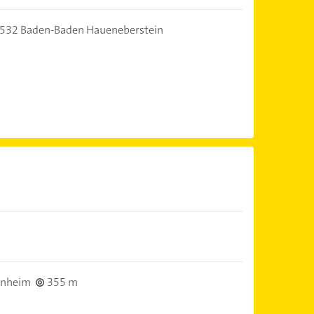
532 Baden-Baden Haueneberstein
enheim
355 m