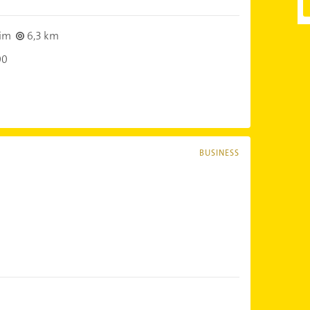
im
6,3 km
00
BUSINESS
!