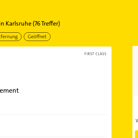
in
Karlsruhe
(
76
Treffer)
tfernung
Geöffnet
FIRST CLASS
ement
W