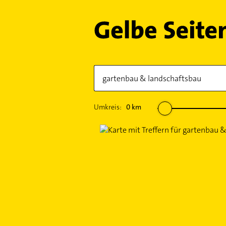
Umkreis:
0
km