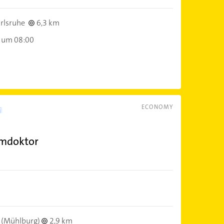
rlsruhe
6,3 km
 um 08:00
ECONOMY
umdoktor
(Mühlburg)
2,9 km