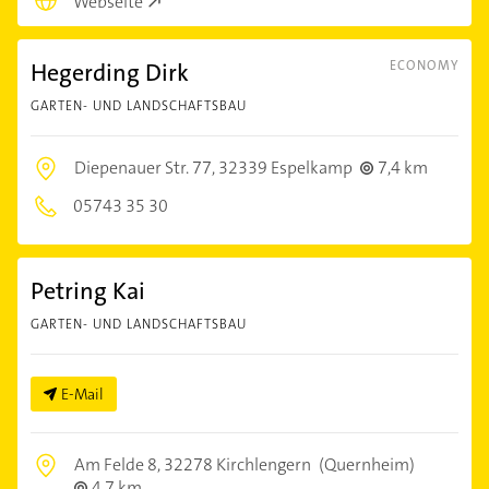
Webseite
Hegerding Dirk
ECONOMY
GARTEN- UND LANDSCHAFTSBAU
Diepenauer Str. 77,
32339 Espelkamp
7,4 km
05743 35 30
Petring Kai
GARTEN- UND LANDSCHAFTSBAU
E-Mail
Am Felde 8,
32278 Kirchlengern
(Quernheim)
4,7 km