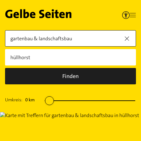
Finden
Umkreis:
0
km