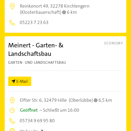
Reinkenort 49,
32278 Kirchlengern
(Klosterbauerschaft)
6 km
05223 7 23 63
Meinert - Garten- &
ECONOMY
Landschaftsbau
GARTEN- UND LANDSCHAFTSBAU
E-Mail
Elfter Str. 6,
32479 Hille
(Oberlübbe)
6,5 km
Geöffnet
–
Schließt um 16:00
05734 9 69 95 80