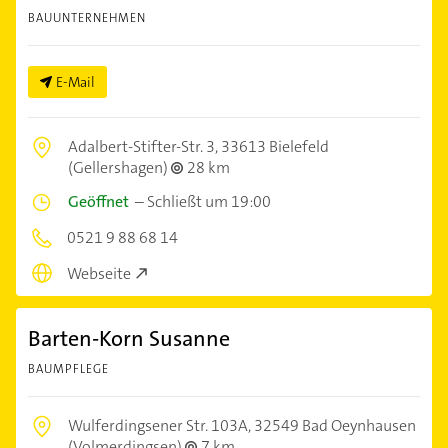
BAUUNTERNEHMEN
E-Mail
Adalbert-Stifter-Str. 3,
33613 Bielefeld
(Gellershagen)
28 km
Geöffnet
–
Schließt um 19:00
0521 9 88 68 14
Webseite
Barten-Korn Susanne
BAUMPFLEGE
Wulferdingsener Str. 103A,
32549 Bad Oeynhausen
(Volmerdingsen)
7 km