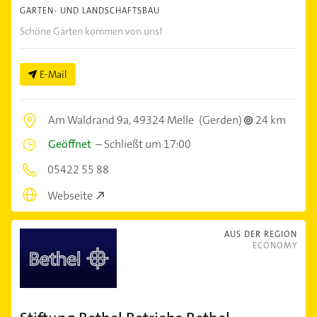
GARTEN- UND LANDSCHAFTSBAU
Schöne Gärten kommen von uns!
E-Mail
Am Waldrand 9a,
49324 Melle
(Gerden)
24 km
Geöffnet
–
Schließt um 17:00
05422 55 88
Webseite
AUS DER REGION
ECONOMY