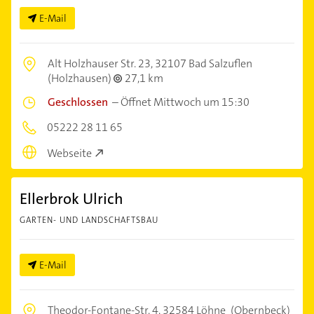
E-Mail
Alt Holzhauser Str. 23,
32107 Bad Salzuflen
(Holzhausen)
27,1 km
Geschlossen
–
Öffnet Mittwoch um 15:30
05222 28 11 65
Webseite
Ellerbrok Ulrich
GARTEN- UND LANDSCHAFTSBAU
E-Mail
Theodor-Fontane-Str. 4,
32584 Löhne
(Obernbeck)