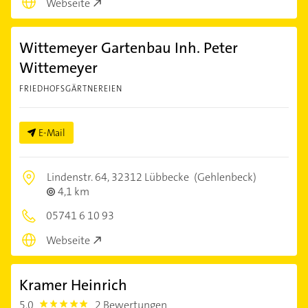
Webseite
Wittemeyer Gartenbau Inh. Peter
Wittemeyer
FRIEDHOFSGÄRTNEREIEN
E-Mail
Lindenstr. 64,
32312 Lübbecke
(Gehlenbeck)
4,1 km
05741 6 10 93
Webseite
Kramer Heinrich
5,0
2 Bewertungen
5.0