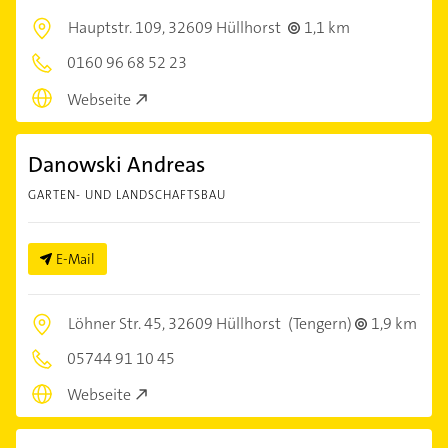
Hauptstr. 109,
32609 Hüllhorst
1,1 km
0160 96 68 52 23
Webseite
Danowski Andreas
GARTEN- UND LANDSCHAFTSBAU
E-Mail
Löhner Str. 45,
32609 Hüllhorst
(Tengern)
1,9 km
05744 91 10 45
Webseite