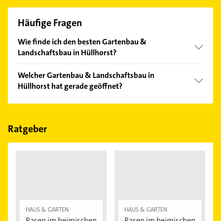
Häufige Fragen
Wie finde ich den besten Gartenbau &
Landschaftsbau in Hüllhorst?
Vergleichen Sie alle Anbieter anhand echter
Welcher Gartenbau & Landschaftsbau in
Kundenmeinungen und profitieren Sie von den
Hüllhorst hat gerade geöffnet?
Empfehlungen. Die Suchergebnisse können Sie sich
einfach nach
Bewertungen
sortiert anzeigen lassen.
Im Anbieter-Bereich finden Sie alle
Öffnungszeiten
.
Bitte beachten Sie, dass diese an Sonn- und
Feiertagen abweichen können.
Ratgeber
HAUS & GARTEN
HAUS & GARTEN
Rasen im heimischen
Rasen im heimischen