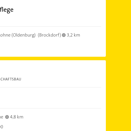
flege
ohne (Oldenburg)
(Brockdorf)
3,2 km
SCHAFTSBAU
ne
4,8 km
00