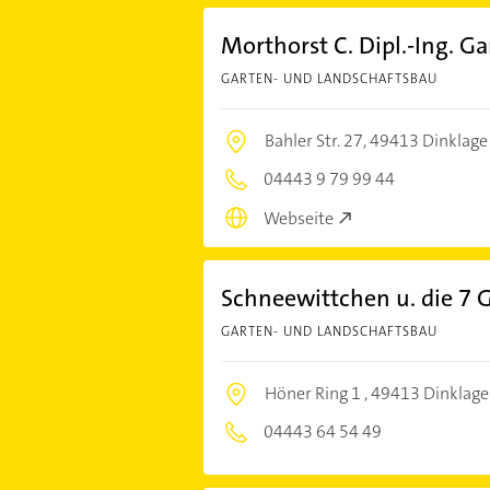
Morthorst C. Dipl.-Ing. G
GARTEN- UND LANDSCHAFTSBAU
Bahler Str. 27,
49413 Dinklage
04443 9 79 99 44
Webseite
Schneewittchen u. die 7 
GARTEN- UND LANDSCHAFTSBAU
Höner Ring 1 ,
49413 Dinklage
04443 64 54 49