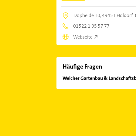
Dopheide 10,
49451 Holdorf
01522 1 05 57 77
Webseite
Häufige Fragen
Welcher Gartenbau & Landschaftsba
Im Anbieter-Bereich finden Sie alle
Sonn- und Feiertagen abweichen k