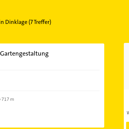
in
Dinklage
(
7
Treffer)
 Gartengestaltung
717 m
W