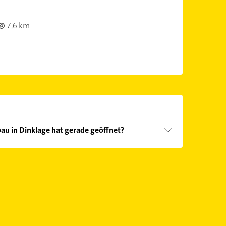
7,6 km
u in Dinklage hat gerade geöffnet?
Öffnungszeiten
. Bitte beachten Sie, dass diese an
önnen.