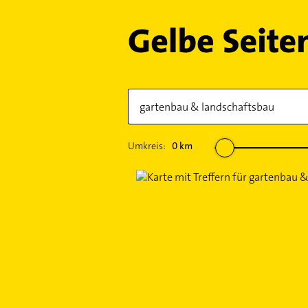
Umkreis:
0
km