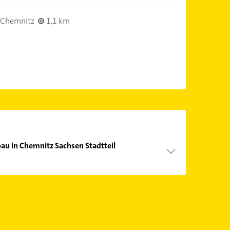
 Chemnitz
1,1 km
u in Chemnitz Sachsen Stadtteil
Öffnungszeiten
. Bitte beachten Sie, dass diese an
önnen.