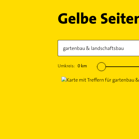
Umkreis:
0
km