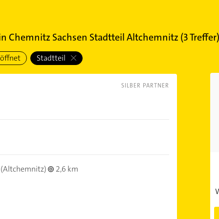
in
Chemnitz Sachsen Stadtteil Altchemnitz
(
3
Treffer
öffnet
Stadtteil
SILBER PARTNER
(Altchemnitz)
2,6 km
W