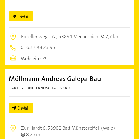
E-Mail
Forellenweg 17a,
53894 Mechernich
7,7 km
0163 7 98 23 95
Webseite
Möllmann Andreas Galepa-Bau
GARTEN- UND LANDSCHAFTSBAU
E-Mail
Zur Hardt 6,
53902 Bad Münstereifel
(Wald)
8,2 km