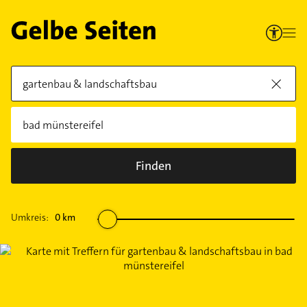
Finden
Umkreis:
0
km