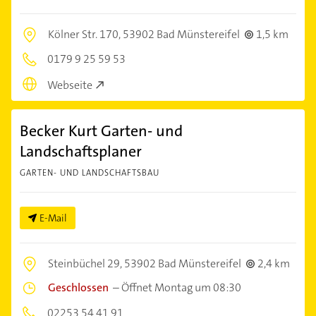
Kölner Str. 170,
53902 Bad Münstereifel
1,5 km
0179 9 25 59 53
Webseite
Becker Kurt Garten- und
Landschaftsplaner
GARTEN- UND LANDSCHAFTSBAU
E-Mail
Steinbüchel 29,
53902 Bad Münstereifel
2,4 km
Geschlossen
–
Öffnet Montag um 08:30
02253 54 41 91