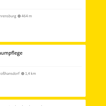
hrensburg
464 m
Baumpflege
roßhansdorf
1,4 km