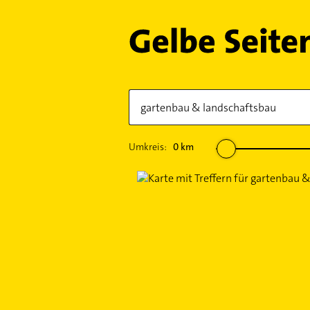
Umkreis:
0
km