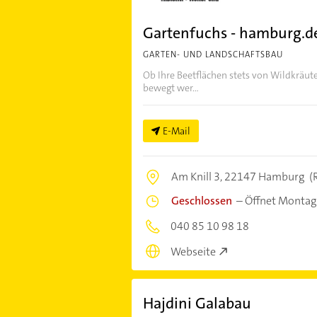
Gartenfuchs - hamburg.de
GARTEN- UND LANDSCHAFTSBAU
Ob Ihre Beetflächen stets von Wildkräu
bewegt wer...
E-Mail
Am Knill 3,
22147 Hamburg
(
Geschlossen
–
Öffnet Montag
040 85 10 98 18
Webseite
Hajdini Galabau