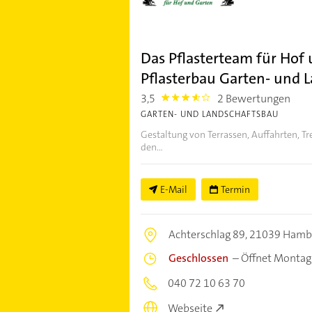
Das Pflasterteam für Hof
Pflasterbau Garten- und 
3,5
2 Bewertungen
3.5
GARTEN- UND LANDSCHAFTSBAU
Gestaltung von Terrassen, Auffahrten, 
den...
E-Mail
Termin
Achterschlag 89,
21039 Hamb
Geschlossen
–
Öffnet Montag
040 72 10 63 70
Webseite