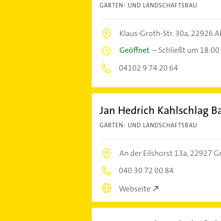
GARTEN- UND LANDSCHAFTSBAU
Klaus-Groth-Str. 30a,
22926 A
Geöffnet
–
Schließt um 18:00
04102 9 74 20 64
Jan Hedrich Kahlschlag 
GARTEN- UND LANDSCHAFTSBAU
An der Eilshorst 13a,
22927 G
040 30 72 00 84
Webseite