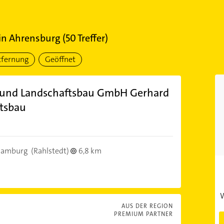
in
Ahrensburg
(
50
Treffer)
tfernung
Geöffnet
 und Landschaftsbau GmbH Gerhard
tsbau
Hamburg
(Rahlstedt)
6,8 km
W
AUS DER REGION
PREMIUM PARTNER