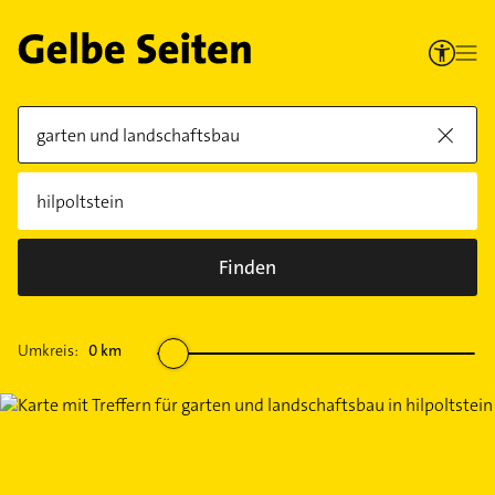
Finden
Umkreis:
0
km