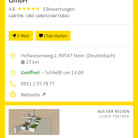
GmbH
4,8
3 Bewertungen
4.8
GARTEN- UND LANDSCHAFTSBAU
E-Mail
Chat starten
Hofwiesenweg 2,
90547 Stein
(Deutenbach)
27 km
Geöffnet
–
Schließt um 13:00
0911 2 55 78 77
Webseite
AUS DER REGION
SILBER PARTNER