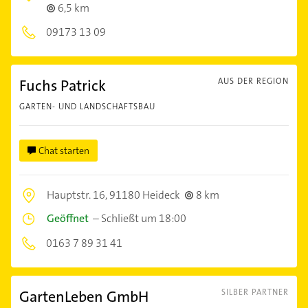
6,5 km
09173 13 09
Fuchs Patrick
AUS DER REGION
GARTEN- UND LANDSCHAFTSBAU
Chat starten
Hauptstr. 16,
91180 Heideck
8 km
Geöffnet
–
Schließt um 18:00
0163 7 89 31 41
GartenLeben GmbH
SILBER PARTNER