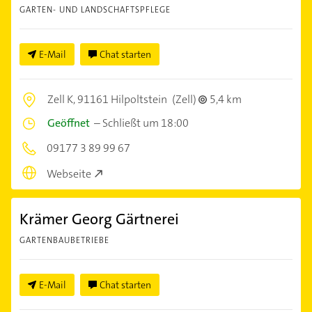
GARTEN- UND LANDSCHAFTSPFLEGE
E-Mail
Chat starten
Zell K,
91161 Hilpoltstein
(Zell)
5,4 km
Geöffnet
–
Schließt um 18:00
09177 3 89 99 67
Webseite
Krämer Georg Gärtnerei
GARTENBAUBETRIEBE
E-Mail
Chat starten