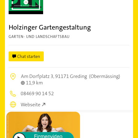
Holzinger Gartengestaltung
GARTEN- UND LANDSCHAFTSBAU
Chat starten
Am Dorfplatz 3,
91171 Greding
(Obermässing)
11,9 km
08469 90 14 52
Webseite