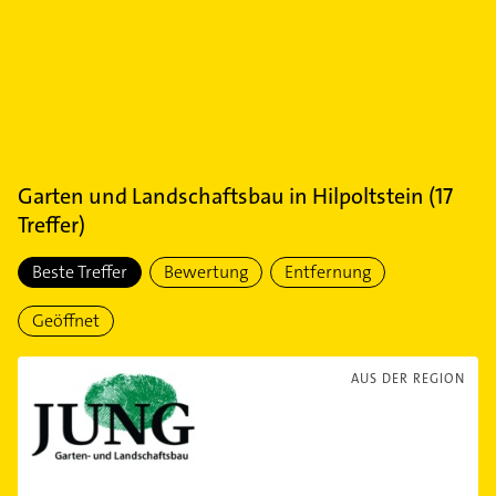
Garten und Landschaftsbau
in
Hilpoltstein
(
17
Treffer)
Beste Treffer
Bewertung
Entfernung
Geöffnet
AUS DER REGION