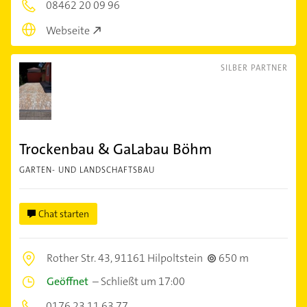
08462 20 09 96
Webseite
SILBER PARTNER
Trockenbau & GaLabau Böhm
GARTEN- UND LANDSCHAFTSBAU
Chat starten
Rother Str. 43,
91161 Hilpoltstein
650 m
Geöffnet
–
Schließt um 17:00
0176 23 11 63 77