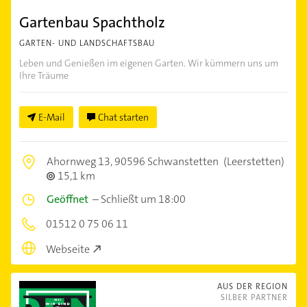
Gartenbau Spachtholz
GARTEN- UND LANDSCHAFTSBAU
Leben und Genießen im eigenen Garten. Wir kümmern uns um
Ihre Träume
E-Mail
Chat starten
Ahornweg 13,
90596 Schwanstetten
(Leerstetten)
15,1 km
Geöffnet
–
Schließt um 18:00
01512 0 75 06 11
Webseite
AUS DER REGION
SILBER PARTNER