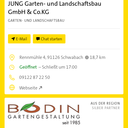
JUNG Garten- und Landschaftsbau
GmbH & Co.KG
GARTEN- UND LANDSCHAFTSBAU
E-Mail
Chat starten
Rennmühle 4,
91126 Schwabach
18,7 km
Geöffnet
–
Schließt um 17:00
09122 87 22 50
Webseite
AUS DER REGION
SILBER PARTNER