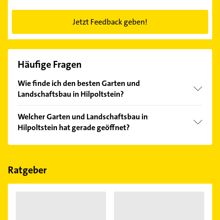
Jetzt Feedback geben!
Häufige Fragen
Wie finde ich den besten Garten und
Landschaftsbau in Hilpoltstein?
Vergleichen Sie alle Anbieter anhand echter
Welcher Garten und Landschaftsbau in
Kundenmeinungen und profitieren Sie von den
Hilpoltstein hat gerade geöffnet?
Empfehlungen. Die Suchergebnisse können Sie sich
einfach nach
Bewertungen
sortiert anzeigen lassen.
Im Anbieter-Bereich finden Sie alle
Öffnungszeiten
.
Bitte beachten Sie, dass diese an Sonn- und
Feiertagen abweichen können.
Ratgeber