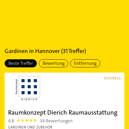
Gardinen
in
Hannover
(
31
Treffer)
Beste Treffer
Bewertung
Entfernung
BUSINESS
Raumkonzept Dierich Raumausstattung
4,8
34 Bewertungen
4.8
GARDINEN UND ZUBEHÖR