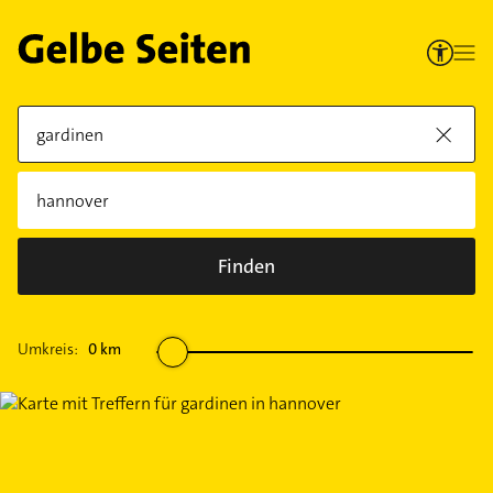
Finden
Umkreis:
0
km