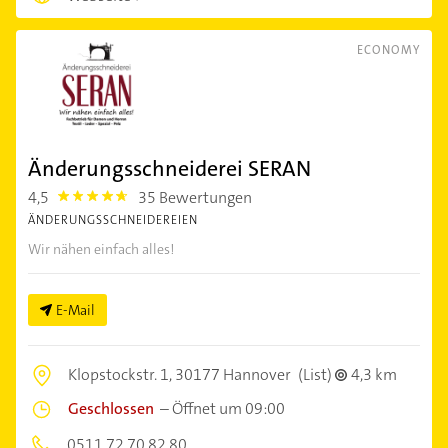
ECONOMY
Änderungsschneiderei SERAN
4,5
35 Bewertungen
4.5
ÄNDERUNGSSCHNEIDEREIEN
Wir nähen einfach alles!
E-Mail
Klopstockstr. 1,
30177 Hannover
(List)
4,3 km
Geschlossen
–
Öffnet um 09:00
0511 72 70 82 80