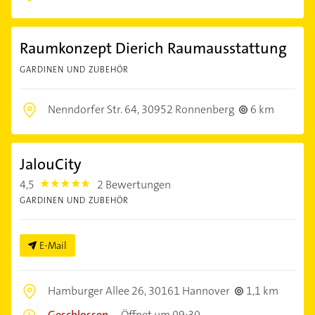
Raumkonzept Dierich Raumausstattung
GARDINEN UND ZUBEHÖR
Nenndorfer Str. 64,
30952 Ronnenberg
6 km
JalouCity
4,5
2 Bewertungen
4.5
GARDINEN UND ZUBEHÖR
E-Mail
Hamburger Allee 26,
30161 Hannover
1,1 km
Geschlossen
–
Öffnet um 09:30