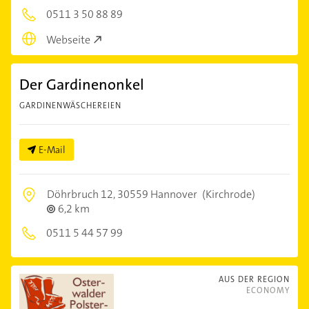
0511 3 50 88 89
Webseite
Der Gardinenonkel
GARDINENWÄSCHEREIEN
E-Mail
Döhrbruch 12,
30559 Hannover
(Kirchrode)
6,2 km
0511 5 44 57 99
AUS DER REGION
ECONOMY