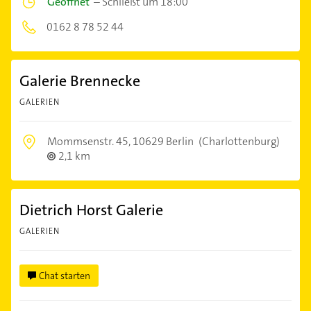
Geöffnet
–
Schließt um 18:00
0162 8 78 52 44
Galerie Brennecke
GALERIEN
Mommsenstr. 45,
10629 Berlin
(Charlottenburg)
2,1 km
Dietrich Horst Galerie
GALERIEN
Chat starten