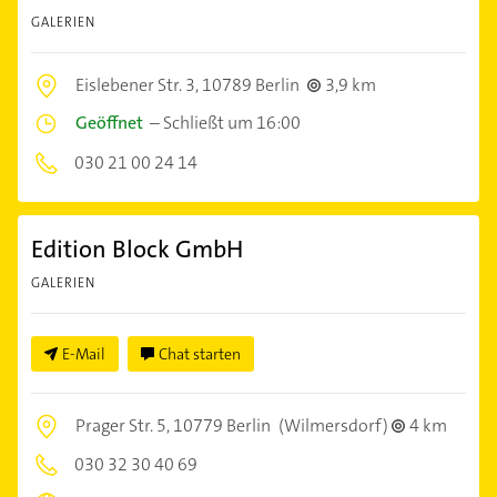
GALERIEN
Eislebener Str. 3,
10789 Berlin
3,9 km
Geöffnet
–
Schließt um 16:00
030 21 00 24 14
Edition Block GmbH
GALERIEN
E-Mail
Chat starten
Prager Str. 5,
10779 Berlin
(Wilmersdorf)
4 km
030 32 30 40 69