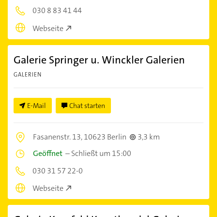
030 8 83 41 44
Webseite
Galerie Springer u. Winckler Galerien
GALERIEN
E-Mail
Chat starten
Fasanenstr. 13,
10623 Berlin
3,3 km
Geöffnet
–
Schließt um 15:00
030 31 57 22-0
Webseite