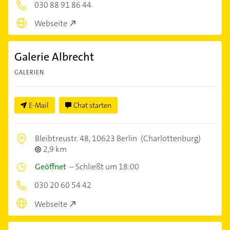
030 88 91 86 44
Webseite
Galerie Albrecht
GALERIEN
E-Mail
Chat starten
Bleibtreustr. 48,
10623 Berlin
(Charlottenburg)
2,9 km
Geöffnet
–
Schließt um 18:00
030 20 60 54 42
Webseite