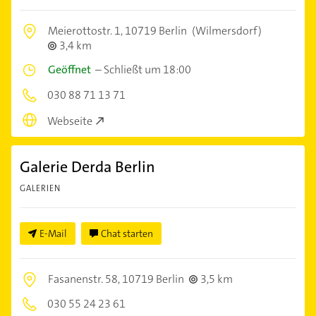
Meierottostr. 1,
10719 Berlin
(Wilmersdorf)
3,4 km
Geöffnet
–
Schließt um 18:00
030 88 71 13 71
Webseite
Galerie Derda Berlin
GALERIEN
E-Mail
Chat starten
Fasanenstr. 58,
10719 Berlin
3,5 km
030 55 24 23 61