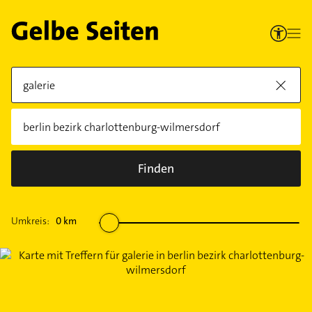
Finden
Umkreis:
0
km