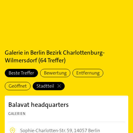
Galerie
in
Berlin Bezirk Charlottenburg-
Wilmersdorf
(
64
Treffer)
Beste Treffer
Bewertung
Entfernung
Geöffnet
Stadtteil
Balavat headquarters
GALERIEN
Sophie-Charlotten-Str. 59,
14057 Berlin