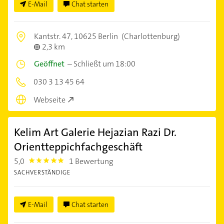
E-Mail
Chat starten
Kantstr. 47,
10625 Berlin
(Charlottenburg)
2,3 km
Geöffnet
–
Schließt um 18:00
030 3 13 45 64
Webseite
Kelim Art Galerie Hejazian Razi Dr.
Orientteppichfachgeschäft
5,0
1 Bewertung
5.0
SACHVERSTÄNDIGE
E-Mail
Chat starten