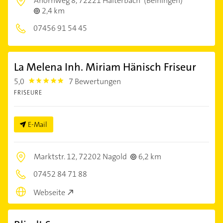
Ahornweg 8,
72221 Haiterbach
(Beihingen)
2,4 km
07456 91 54 45
La Melena Inh. Miriam Hänisch Friseur
5,0
7 Bewertungen
5.0
FRISEURE
E-Mail
Marktstr. 12,
72202 Nagold
6,2 km
07452 84 71 88
Webseite