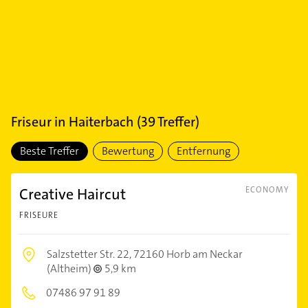
Friseur
in
Haiterbach
(
39
Treffer)
Beste Treffer
Bewertung
Entfernung
Creative Haircut
ECONOMY
FRISEURE
Salzstetter Str. 22,
72160 Horb am Neckar
(Altheim)
5,9 km
07486 97 91 89