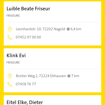
Luible Beate Friseur
FRISEURE
Leonhardstr. 10,
72202 Nagold
6,4 km
07452 97 00 00
Klink Evi
FRISEURE
Breiter Weg 2,
72224 Ebhausen
7 km
07458 76 77
Eitel Elke, Dieter