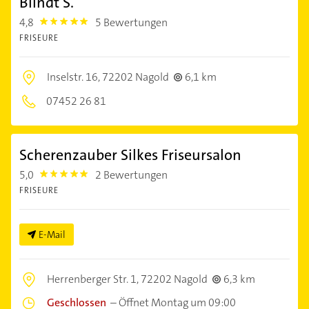
Blindt S.
4,8
5 Bewertungen
4.8
FRISEURE
Inselstr. 16,
72202 Nagold
6,1 km
07452 26 81
Scherenzauber Silkes Friseursalon
5,0
2 Bewertungen
5.0
FRISEURE
E-Mail
Herrenberger Str. 1,
72202 Nagold
6,3 km
Geschlossen
–
Öffnet Montag um 09:00