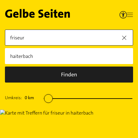
Finden
Umkreis:
0
km