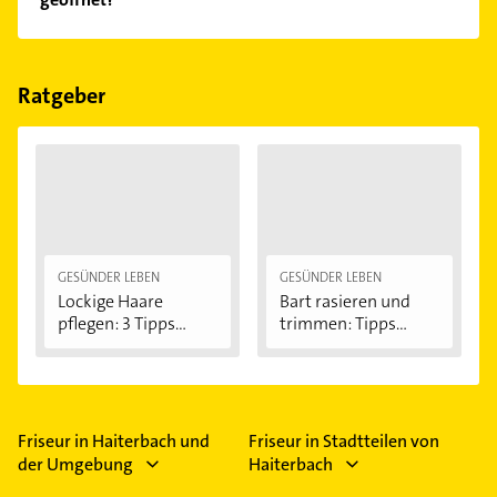
Empfehlungen. Die Suchergebnisse können Sie sich
einfach nach
Bewertungen
sortiert anzeigen lassen.
Im Anbieter-Bereich finden Sie alle
Öffnungszeiten
.
Bitte beachten Sie, dass diese an Sonn- und
Feiertagen abweichen können.
Ratgeber
GESÜNDER LEBEN
GESÜNDER LEBEN
Lockige Haare
Bart rasieren und
pflegen: 3 Tipps...
trimmen: Tipps...
Friseur in Haiterbach und
Friseur in Stadtteilen von
der Umgebung
Haiterbach