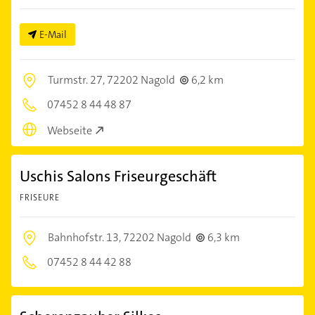
E-Mail
Turmstr. 27,
72202 Nagold
6,2 km
07452 8 44 48 87
Webseite
Uschis Salons Friseurgeschäft
FRISEURE
Bahnhofstr. 13,
72202 Nagold
6,3 km
07452 8 44 42 88