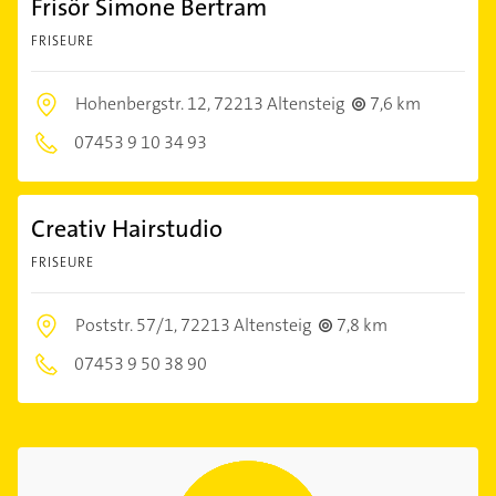
Frisör Simone Bertram
FRISEURE
Hohenbergstr. 12,
72213 Altensteig
7,6 km
07453 9 10 34 93
Creativ Hairstudio
FRISEURE
Poststr. 57/1,
72213 Altensteig
7,8 km
07453 9 50 38 90