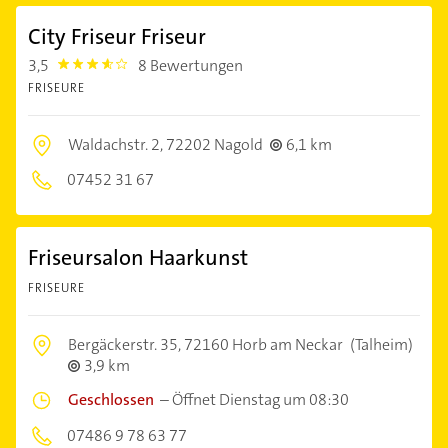
City Friseur Friseur
3,5
8 Bewertungen
3.5
FRISEURE
Waldachstr. 2,
72202 Nagold
6,1 km
07452 31 67
Friseursalon Haarkunst
FRISEURE
Bergäckerstr. 35,
72160 Horb am Neckar
(Talheim)
3,9 km
Geschlossen
–
Öffnet Dienstag um 08:30
07486 9 78 63 77