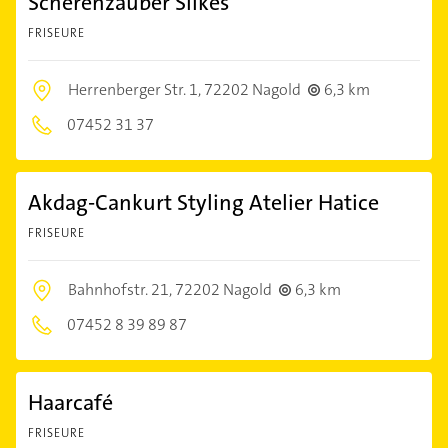
Scherenzauber Silkes
FRISEURE
Herrenberger Str. 1,
72202 Nagold
6,3 km
07452 31 37
Akdag-Cankurt Styling Atelier Hatice
FRISEURE
Bahnhofstr. 21,
72202 Nagold
6,3 km
07452 8 39 89 87
Haarcafé
FRISEURE