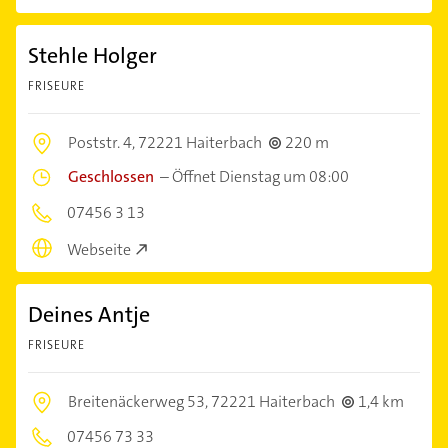
Stehle Holger
FRISEURE
Poststr. 4,
72221 Haiterbach
220 m
Geschlossen
–
Öffnet Dienstag um 08:00
07456 3 13
Webseite
Deines Antje
FRISEURE
Breitenäckerweg 53,
72221 Haiterbach
1,4 km
07456 73 33