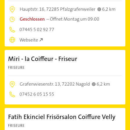
Hauptstr. 16,
72285 Pfalzgrafenweiler
6,2 km
Geschlossen
–
Öffnet Montag um 09:00
07445 5 02 92 77
Webseite
Miri - la Coiffeur - Friseur
FRISEURE
Grafenwiesenstr. 13,
72202 Nagold
6,2 km
07452 6 05 15 55
Fatih Ekinciel Frisörsalon Coiffure Velly
FRISEURE