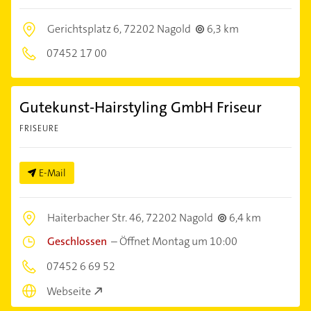
Gerichtsplatz 6,
72202 Nagold
6,3 km
07452 17 00
Gutekunst-Hairstyling GmbH Friseur
FRISEURE
E-Mail
Haiterbacher Str. 46,
72202 Nagold
6,4 km
Geschlossen
–
Öffnet Montag um 10:00
07452 6 69 52
Webseite