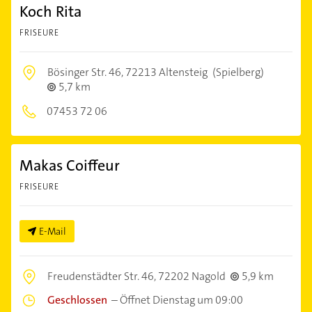
Koch Rita
FRISEURE
Bösinger Str. 46,
72213 Altensteig
(Spielberg)
5,7 km
07453 72 06
Makas Coiffeur
FRISEURE
E-Mail
Freudenstädter Str. 46,
72202 Nagold
5,9 km
Geschlossen
–
Öffnet Dienstag um 09:00