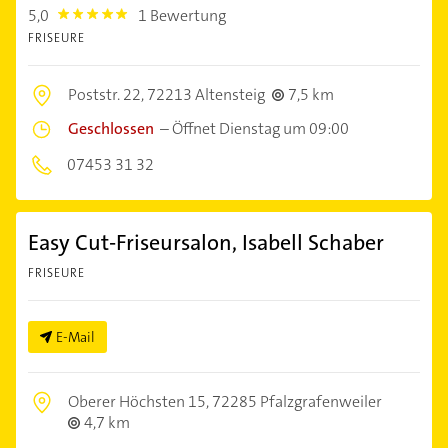
5,0
1 Bewertung
5.0
FRISEURE
Poststr. 22,
72213 Altensteig
7,5 km
Geschlossen
–
Öffnet Dienstag um 09:00
07453 31 32
Easy Cut-Friseursalon, Isabell Schaber
FRISEURE
E-Mail
Oberer Höchsten 15,
72285 Pfalzgrafenweiler
4,7 km