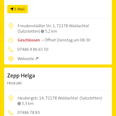
E-Mail
Freudenstädter Str. 1,
72178 Waldachtal
(Salzstetten)
5,2 km
Geschlossen
–
Öffnet Dienstag um 08:30
07486 9 86 65 50
Webseite
Zepp Helga
FRISEURE
Heubergstr. 14,
72178 Waldachtal
(Salzstetten)
5,3 km
07486 78 83