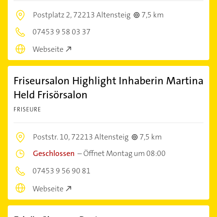
Postplatz 2,
72213 Altensteig
7,5 km
07453 9 58 03 37
Webseite
Friseursalon Highlight Inhaberin Martina
Held Frisörsalon
FRISEURE
Poststr. 10,
72213 Altensteig
7,5 km
Geschlossen
–
Öffnet Montag um 08:00
07453 9 56 90 81
Webseite