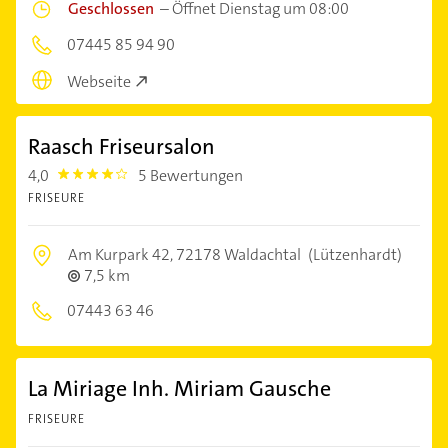
Geschlossen
–
Öffnet Dienstag um 08:00
07445 85 94 90
Webseite
Raasch Friseursalon
4,0
5 Bewertungen
4.0
FRISEURE
Am Kurpark 42,
72178 Waldachtal
(Lützenhardt)
7,5 km
07443 63 46
La Miriage Inh. Miriam Gausche
FRISEURE