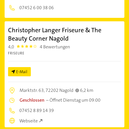
07452 6 00 38 06
Christopher Langer Friseure & The
Beauty Corner Nagold
4,0
4 Bewertungen
4.0
FRISEURE
E-Mail
Marktstr. 63,
72202 Nagold
6,2 km
Geschlossen
–
Öffnet Dienstag um 09:00
07452 8 89 14 39
Webseite