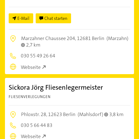
E-Mail
Chat starten
Marzahner Chaussee 204,
12681 Berlin
(Marzahn)
2,7 km
030 55 49 26 64
Webseite
Sickora Jörg Fliesenlegermeister
FLIESENVERLEGUNGEN
Phloxstr. 28,
12623 Berlin
(Mahlsdorf)
3,8 km
030 5 66 44 83
Webseite