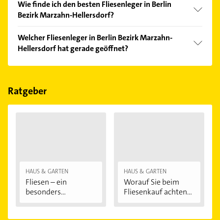
Wie finde ich den besten Fliesenleger in Berlin
Bezirk Marzahn-Hellersdorf?
Vergleichen Sie alle Anbieter anhand echter
Welcher Fliesenleger in Berlin Bezirk Marzahn-
Kundenmeinungen und profitieren Sie von den
Hellersdorf hat gerade geöffnet?
Empfehlungen. Die Suchergebnisse können Sie sich
einfach nach
Bewertungen
sortiert anzeigen lassen.
Im Anbieter-Bereich finden Sie alle
Öffnungszeiten
.
Bitte beachten Sie, dass diese an Sonn- und
Feiertagen abweichen können.
Ratgeber
HAUS & GARTEN
HAUS & GARTEN
Fliesen – ein
Worauf Sie beim
besonders
Fliesenkauf achten...
pflegeleichter...