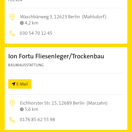
FLIESEN
Waschbärweg 3,
12623 Berlin
(Mahlsdorf)
4,2 km
030 54 70 12 45
Ion Fortu Fliesenleger/Trockenbau
RAUMAUSSTATTUNG
E-Mail
Eichhorster Str. 15,
12689 Berlin
(Marzahn)
5,6 km
0176 85 62 55 98