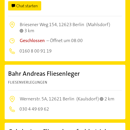
Chat starten
Briesener Weg 154,
12623 Berlin
(Mahlsdorf)
3 km
Geschlossen
–
Öffnet um 08:00
0160 8 00 91 19
Bahr Andreas Fliesenleger
FLIESENVERLEGUNGEN
Wernerstr. 5A,
12621 Berlin
(Kaulsdorf)
2 km
030 4 49 69 62