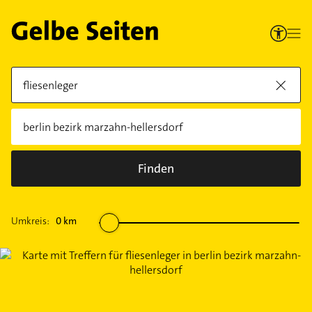
Finden
Umkreis:
0
km