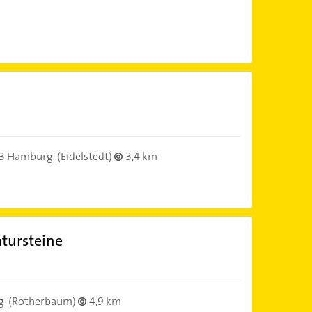
3 Hamburg
(Eidelstedt)
3,4 km
tursteine
g
(Rotherbaum)
4,9 km