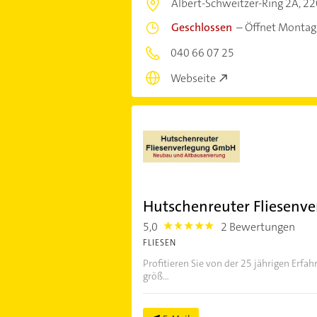
Albert-Schweitzer-Ring 2A,
22
Geschlossen
–
Öffnet Montag
040 66 07 25
Webseite
Hutschenreuter Fliesenv
5,0
2 Bewertungen
5.0
FLIESEN
Profitieren Sie von der 25 jährigen Erf
größ...