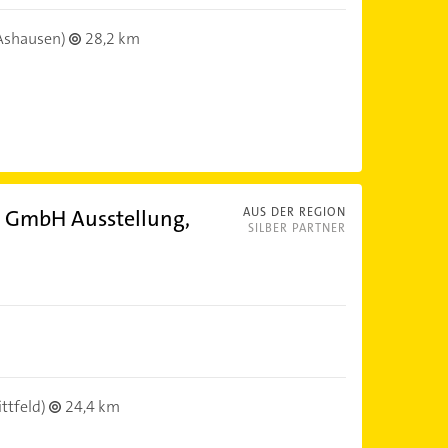
Ashausen)
28,2 km
b GmbH Ausstellung,
AUS DER REGION
SILBER PARTNER
ttfeld)
24,4 km