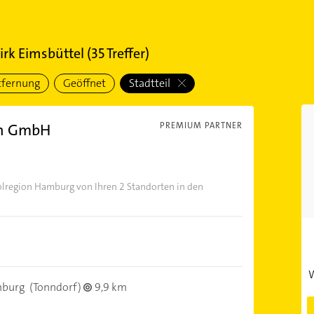
rk Eimsbüttel
(
35
Treffer)
tfernung
Geöffnet
Stadtteil
nn GmbH
PREMIUM PARTNER
polregion Hamburg von Ihren 2 Standorten in den
W
mburg
(Tonndorf)
9,9 km