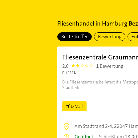
Fliesenhandel
in
Hamburg Bezi
Beste Treffer
Bewertung
En
Fliesenzentrale Grauma
2,0
1 Bewertung
2.0
FLIESEN
Die Fliesenzentrale beliefert die Metro
Stadtteile...
E-Mail
Am Stadtrand 2-4,
22047 Ha
Geöffnet
–
Schließt um 18:00