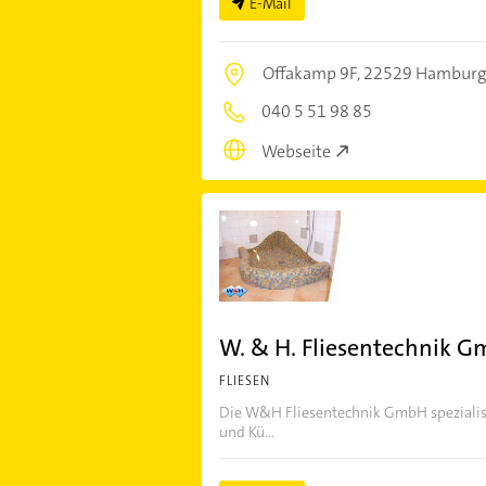
E-Mail
Offakamp 9F,
22529 Hamburg
040 5 51 98 85
Webseite
W. & H. Fliesentechnik 
FLIESEN
Die W&H Fliesentechnik GmbH spezialisi
und Kü...