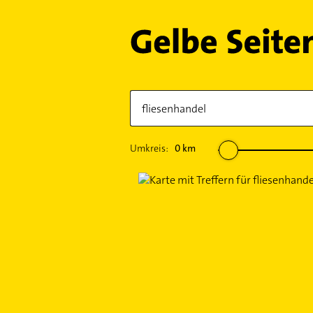
Umkreis:
0
km