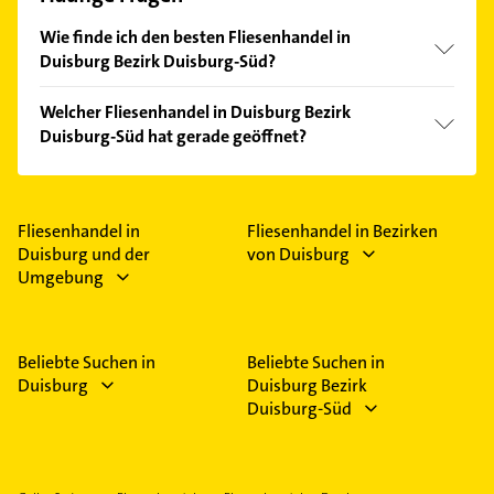
Wie finde ich den besten Fliesenhandel in
Duisburg Bezirk Duisburg-Süd?
Vergleichen Sie alle Anbieter anhand echter
Welcher Fliesenhandel in Duisburg Bezirk
Kundenmeinungen und profitieren Sie von den
Duisburg-Süd hat gerade geöffnet?
Empfehlungen. Die Suchergebnisse können Sie sich
einfach nach
Bewertungen
sortiert anzeigen lassen.
Im Anbieter-Bereich finden Sie alle
Öffnungszeiten
.
Bitte beachten Sie, dass diese an Sonn- und
Feiertagen abweichen können.
Fliesenhandel in
Fliesenhandel in Bezirken
Duisburg und der
von Duisburg
Umgebung
Beliebte Suchen in
Beliebte Suchen in
Duisburg
Duisburg Bezirk
Duisburg-Süd