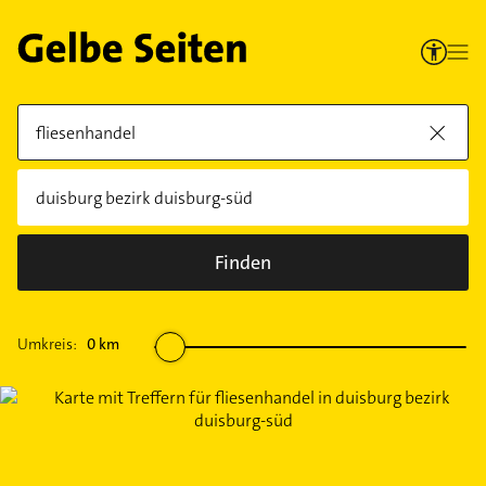
Finden
Umkreis:
0
km