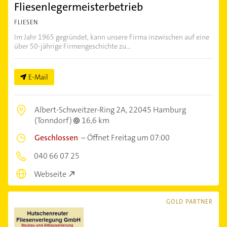
Fliesenlegermeisterbetrieb
FLIESEN
Im Jahr 1965 gegründet, kann unsere Firma inzwischen auf eine
über 50-jährige Firmengeschichte zu...
E-Mail
Albert-Schweitzer-Ring 2A,
22045 Hamburg
(Tonndorf)
16,6 km
Geschlossen
–
Öffnet Freitag um 07:00
040 66 07 25
Webseite
GOLD PARTNER