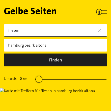
Finden
Umkreis:
0
km