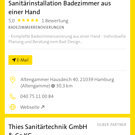
Sanitärinstallation Badezimmer aus
einer Hand
5,0
1 Bewertung
5.0
BADEZIMMERRENOVIERUNGEN
- Komplette Badezimmersanierung aus einer Hand - Individuelle
Planung und Beratung vom Bad-Design...
E-Mail
Altengammer Hausdeich 40,
21039 Hamburg
(Altengamme)
30,3 km
040 75 11 00 84
Webseite
Thies Sanitärtechnik GmbH
SILBER PARTNER