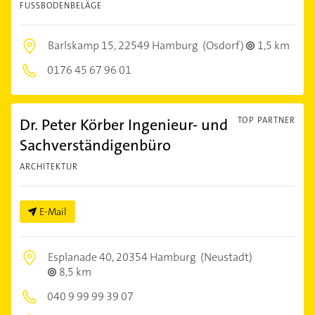
FUSSBODENBELÄGE
Barlskamp 15,
22549 Hamburg
(Osdorf)
1,5 km
0176 45 67 96 01
Dr. Peter Körber Ingenieur- und
TOP PARTNER
Sachverständigenbüro
ARCHITEKTUR
E-Mail
Esplanade 40,
20354 Hamburg
(Neustadt)
8,5 km
040 9 99 99 39 07