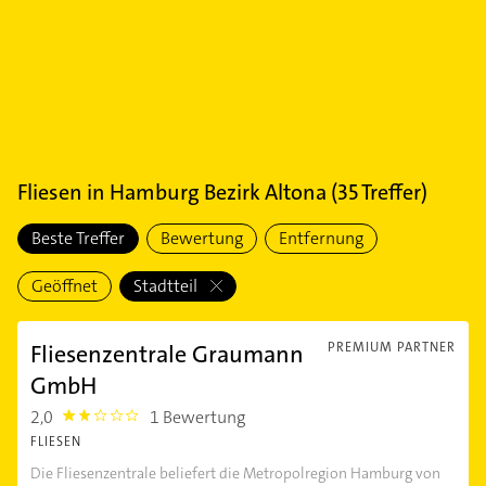
Fliesen
in
Hamburg Bezirk Altona
(
35
Treffer)
Beste Treffer
Bewertung
Entfernung
Geöffnet
Stadtteil
Fliesenzentrale Graumann
PREMIUM PARTNER
GmbH
2,0
1 Bewertung
2.0
FLIESEN
Die Fliesenzentrale beliefert die Metropolregion Hamburg von