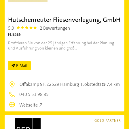
Hutschenreuter Fliesenverlegung, GmbH
5,0
2 Bewertungen
5.0
FLIESEN
Profitieren Sie von der 25 jährigen Erfahrung bei der Planung
und Ausführung von kleinen und größ...
E-Mail
Offakamp 9F,
22529 Hamburg
(Lokstedt)
7,4 km
040 5 51 98 85
Webseite
GOLD PARTNER