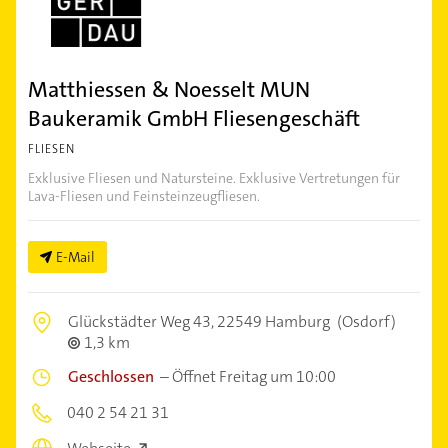
Matthiessen & Noesselt MUN
Baukeramik GmbH Fliesengeschäft
FLIESEN
Exklusive Fliesen und Natursteine. Exklusive Vertretungen für
Lava-Fliesen und Feinsteinzeugfliesen.
E-Mail
Glückstädter Weg 43,
22549 Hamburg
(Osdorf)
1,3 km
Geschlossen
–
Öffnet Freitag um 10:00
040 2 54 21 31