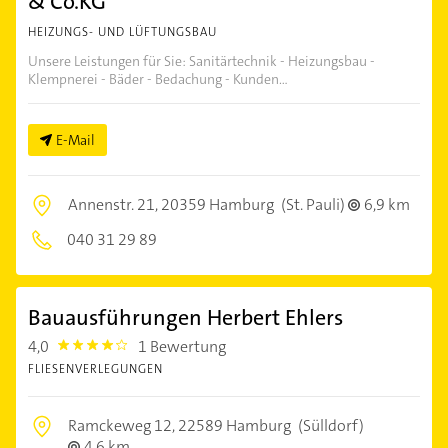
& Co.KG
HEIZUNGS- UND LÜFTUNGSBAU
Unsere Leistungen für Sie: Sanitärtechnik - Heizungsbau -
Klempnerei - Bäder - Bedachung - Kunden...
E-Mail
Annenstr. 21,
20359 Hamburg
(St. Pauli)
6,9 km
040 31 29 89
Bauausführungen Herbert Ehlers
4,0
1 Bewertung
4.0
FLIESENVERLEGUNGEN
Ramckeweg 12,
22589 Hamburg
(Sülldorf)
4,6 km