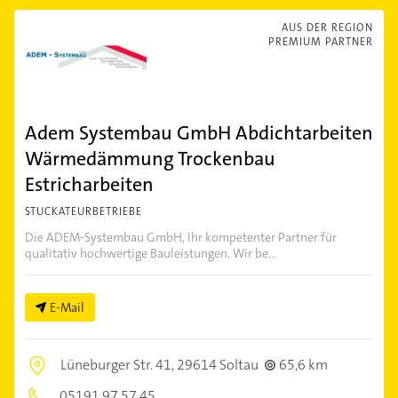
AUS DER REGION
PREMIUM PARTNER
Adem Systembau GmbH Abdichtarbeiten
Wärmedämmung Trockenbau
Estricharbeiten
STUCKATEURBETRIEBE
Die ADEM-Systembau GmbH, Ihr kompetenter Partner für
qualitativ hochwertige Bauleistungen. Wir be...
E-Mail
Lüneburger Str. 41,
29614 Soltau
65,6 km
05191 97 57 45