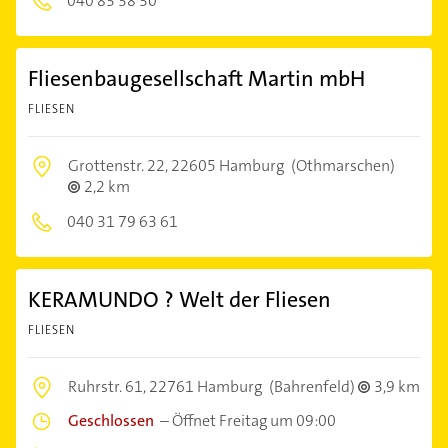
040 83 38 30
Fliesenbaugesellschaft Martin mbH
FLIESEN
Grottenstr. 22,
22605 Hamburg
(Othmarschen)
2,2 km
040 31 79 63 61
KERAMUNDO ? Welt der Fliesen
FLIESEN
Ruhrstr. 61,
22761 Hamburg
(Bahrenfeld)
3,9 km
Geschlossen
–
Öffnet Freitag um 09:00