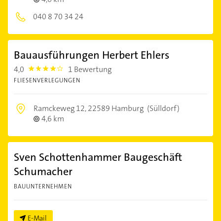
040 8 70 34 24
Bauausführungen Herbert Ehlers
4,0
1 Bewertung
4.0
FLIESENVERLEGUNGEN
Ramckeweg 12,
22589 Hamburg
(Sülldorf)
4,6 km
Sven Schottenhammer Baugeschäft
Schumacher
BAUUNTERNEHMEN
E-Mail