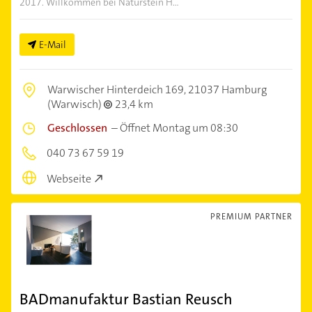
2017. Willkommen bei Naturstein H...
E-Mail
Warwischer Hinterdeich 169,
21037 Hamburg
(Warwisch)
23,4 km
Geschlossen
–
Öffnet Montag um 08:30
040 73 67 59 19
Webseite
PREMIUM PARTNER
BADmanufaktur Bastian Reusch