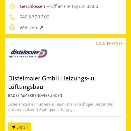
Geschlossen
–
Öffnet Freitag um 08:00
040 6 77 17 00
Webseite
GOLD PARTNER
Distelmaier GmbH Heizungs- u.
Lüftungsbau
BADEZIMMERRENOVIERUNGEN
Jeder einzelne in unserem Team ist ein wichtiger Bestandteil
unserer stolzen 90 jährigen Erfolgsg...
E-Mail