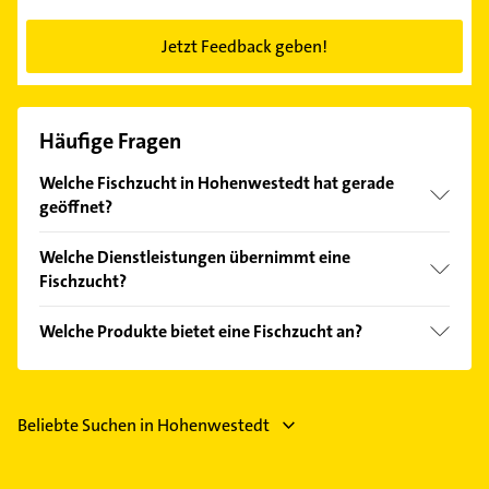
Jetzt Feedback geben!
Häufige Fragen
Welche Fischzucht in Hohenwestedt hat gerade
geöffnet?
Im Anbieter-Bereich finden Sie alle
Öffnungszeiten
.
Welche Dienstleistungen übernimmt eine
Bitte beachten Sie, dass diese an Sonn- und
Fischzucht?
Feiertagen abweichen können.
Folgende Leistungen werden angeboten: Beratung.
Welche Produkte bietet eine Fischzucht an?
Das Angebot umfasst unter anderem Futter,
Futterautomaten, Goldfisch, Karpfen und Koi.
Beliebte Suchen in Hohenwestedt