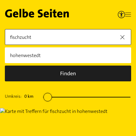
Finden
Umkreis:
0
km