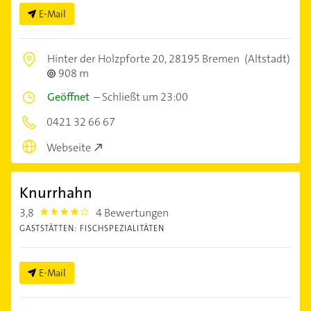
E-Mail
Hinter der Holzpforte 20,
28195 Bremen
(Altstadt)
908 m
Geöffnet
–
Schließt um 23:00
0421 32 66 67
Webseite
Knurrhahn
3,8
4 Bewertungen
3.8
GASTSTÄTTEN: FISCHSPEZIALITÄTEN
E-Mail