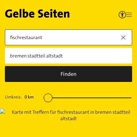
Finden
Umkreis:
0
km