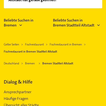
Empfehlungen. Die Suchergebnisse können Sie sich
einfach nach
Bewertungen
sortiert anzeigen lassen.
Im Anbieter-Bereich finden Sie alle
Öffnungszeiten
.
Bitte beachten Sie, dass diese an Sonn- und
Feiertagen abweichen können.
Beliebte Suchen in
Beliebte Suchen in
Bremen
Bremen Stadtteil Altstadt
Gelbe Seiten
Fischrestaurant
Fischrestaurant in Bremen
Fischrestaurant in Bremen Stadtteil Altstadt
Deutschland
Bremen
Bremen Stadtteil Altstadt
Dialog & Hilfe
Ansprechpartner
Häufige Fragen
Übersicht aller Städte