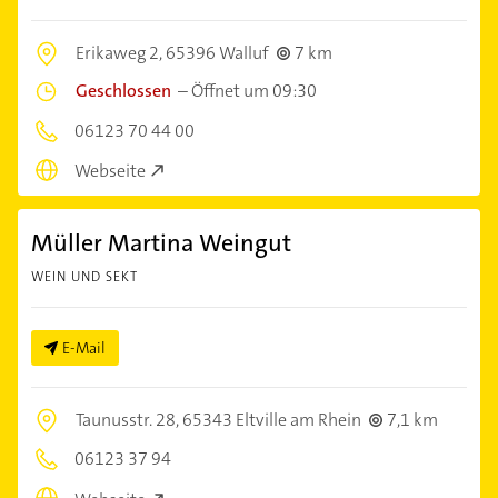
Erikaweg 2,
65396 Walluf
7 km
Geschlossen
–
Öffnet um 09:30
06123 70 44 00
Webseite
Müller Martina Weingut
WEIN UND SEKT
E-Mail
Taunusstr. 28,
65343 Eltville am Rhein
7,1 km
06123 37 94