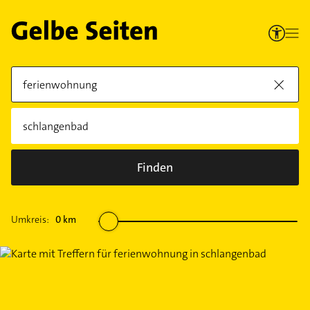
Finden
Umkreis:
0
km