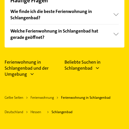
Häufige Fragen
Wie finde ich die beste Ferienwohnung in
Schlangenbad?
Vergleichen Sie alle Anbieter anhand echter
Welche Ferienwohnung in Schlangenbad hat
Kundenmeinungen und profitieren Sie von den
gerade geöffnet?
Empfehlungen. Die Suchergebnisse können Sie sich
einfach nach
Bewertungen
sortiert anzeigen lassen.
Im Anbieter-Bereich finden Sie alle
Öffnungszeiten
.
Bitte beachten Sie, dass diese an Sonn- und
Feiertagen abweichen können.
Ferienwohnung in
Beliebte Suchen in
Schlangenbad und der
Schlangenbad
Umgebung
Gelbe Seiten
Ferienwohnung
Ferienwohnung in Schlangenbad
Deutschland
Hessen
Schlangenbad