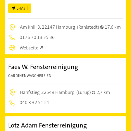
E-Mail
Am Knill 3,
22147 Hamburg
(Rahlstedt)
17,6 km
0176 70 13 35 36
Webseite
Faes W. Fensterreinigung
GARDINENWÄSCHEREIEN
Hanfstieg,
22549 Hamburg
(Lurup)
2,7 km
040 8 32 51 21
Lotz Adam Fensterreinigung