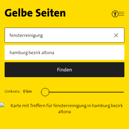
Finden
Umkreis:
0
km