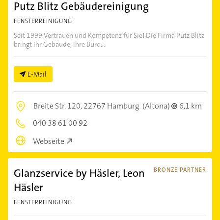
Putz Blitz Gebäudereinigung
FENSTERREINIGUNG
Seit 1999 Vertrauen und Kompetenz für Sie! Die Firma Putz Blitz
bringt Ihr Gebäude, Ihre Büro...
E-Mail
Breite Str. 120,
22767 Hamburg
(Altona)
6,1 km
040 38 61 00 92
Webseite
Glanzservice by Häsler, Leon
BRONZE PARTNER
Häsler
FENSTERREINIGUNG