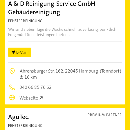
A & D Reinigung-Service GmbH
Gebäudereinigung
FENSTERREINIGUNG
Wir sind sieben Tage die Woche schnell, zuverlässig, pünktlich!.
Folgende Dienstleistungen bieten...
E-Mail
Ahrensburger Str. 162,
22045 Hamburg
(Tonndorf)
16 km
040 66 85 76 62
Webseite
AguTec.
PREMIUM PARTNER
FENSTERREINIGUNG