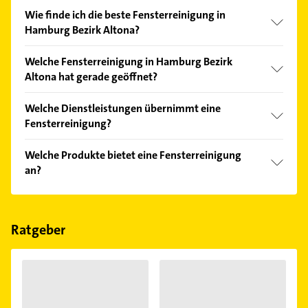
Wie finde ich die beste Fensterreinigung in
Hamburg Bezirk Altona?
Vergleichen Sie alle Anbieter anhand echter
Welche Fensterreinigung in Hamburg Bezirk
Kundenmeinungen und profitieren Sie von den
Altona hat gerade geöffnet?
Empfehlungen. Die Suchergebnisse können Sie sich
einfach nach
Bewertungen
sortiert anzeigen lassen.
Im Anbieter-Bereich finden Sie alle
Öffnungszeiten
.
Welche Dienstleistungen übernimmt eine
Bitte beachten Sie, dass diese an Sonn- und
Fensterreinigung?
Feiertagen abweichen können.
Folgende Leistungen werden angeboten:
Welche Produkte bietet eine Fensterreinigung
Büroreinigung, Gebäudereinigung, Teppichreinigung,
an?
Bauendreinigung und Fassadenreinigung.
Das Angebot umfasst unter anderem
Reinigungsmittel und Hygiene.
Ratgeber