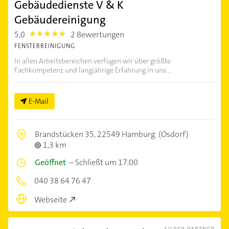
Gebäudedienste V & K
Gebäudereinigung
5,0
2 Bewertungen
5.0
FENSTERREINIGUNG
In allen Arbeitsbereichen verfügen wir über größte
Fachkompetenz und langjährige Erfahrung in uns...
E-Mail
Brandstücken 35,
22549 Hamburg
(Osdorf)
1,3 km
Geöffnet
–
Schließt um 17:00
040 38 64 76 47
Webseite