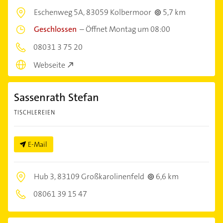
Eschenweg 5A,
83059 Kolbermoor
5,7 km
Geschlossen
–
Öffnet Montag um 08:00
08031 3 75 20
Webseite
Sassenrath Stefan
TISCHLEREIEN
E-Mail
Hub 3,
83109 Großkarolinenfeld
6,6 km
08061 39 15 47