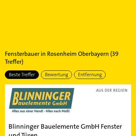
Fensterbauer
in
Rosenheim Oberbayern
(
39
Treffer)
Beste Treffer
Bewertung
Entfernung
AUS DER REGION
Blinninger Bauelemente GmbH Fenster
und Türen