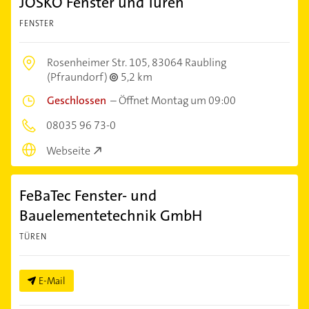
JOSKO Fenster und Türen
FENSTER
Rosenheimer Str. 105,
83064 Raubling
(Pfraundorf)
5,2 km
Geschlossen
–
Öffnet Montag um 09:00
08035 96 73-0
Webseite
FeBaTec Fenster- und
Bauelementetechnik GmbH
TÜREN
E-Mail