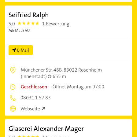
Seifried Ralph
5,0
1 Bewertung
5.0
METALLBAU
E-Mail
Münchener Str. 48B,
83022 Rosenheim
(Innenstadt)
655 m
Geschlossen
–
Öffnet Montag um 07:00
08031 1 57 83
Webseite
Glaserei Alexander Mager