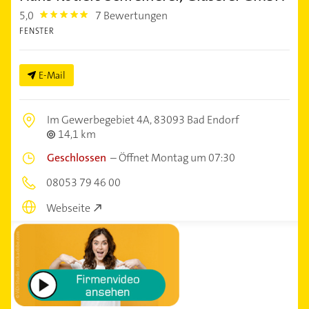
5,0
7 Bewertungen
5.0
FENSTER
E-Mail
Im Gewerbegebiet 4A,
83093 Bad Endorf
14,1 km
Geschlossen
–
Öffnet Montag um 07:30
08053 79 46 00
Webseite