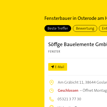
Fensterbauer
in
Osterode am 
Beste Treffer
Bewertung
En
Söffge Bauelemente Gm
FENSTER
E-Mail
Am Gräbicht 11,
38644 Gosla
Geschlossen
–
Öffnet Montag
05321 3 77 30