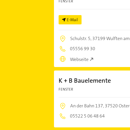
FENSTER
E-Mail
Schulstr. 5,
37199 Wulften am
05556 99 30
Webseite
K + B Bauelemente
FENSTER
An der Bahn 137,
37520 Oster
05522 5 06 48 64