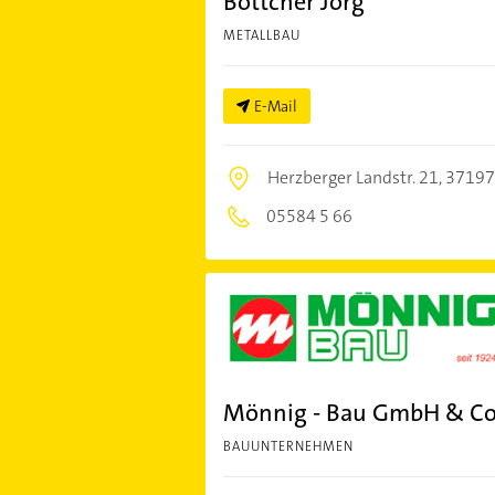
Böttcher Jörg
METALLBAU
E-Mail
Herzberger Landstr. 21,
37197
05584 5 66
Mönnig - Bau GmbH & Co
BAUUNTERNEHMEN