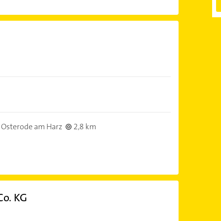
 Osterode am Harz
2,8 km
o. KG