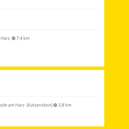
 Harz
7,4 km
ode am Harz
(Katzenstein)
3,8 km