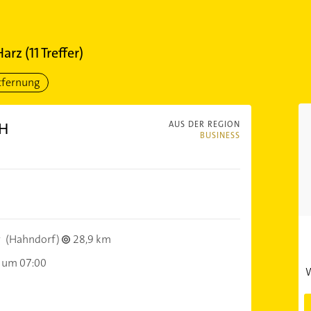
Harz
(
11
Treffer)
tfernung
bH
AUS DER REGION
BUSINESS
r
(Hahndorf)
28,9 km
 um 07:00
W