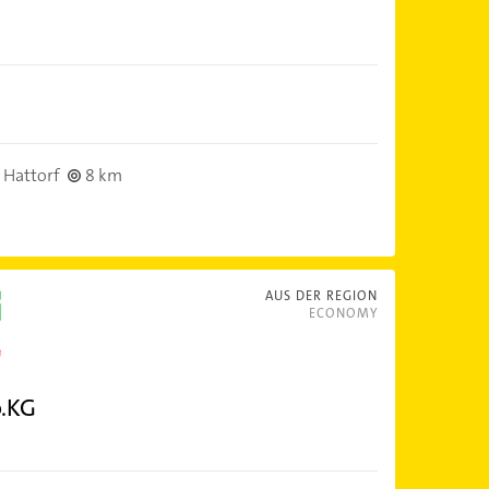
 Hattorf
8 km
AUS DER REGION
ECONOMY
.KG