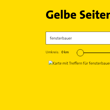
Umkreis:
0
km