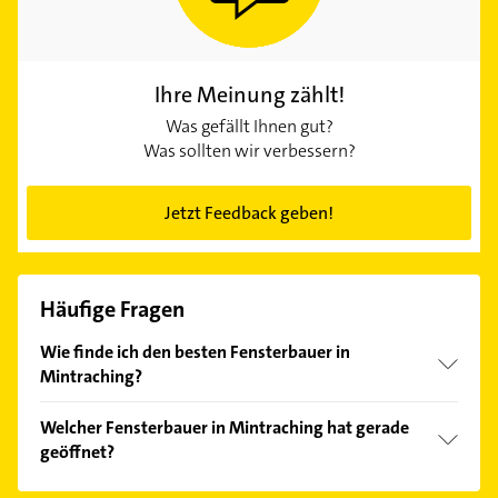
Ihre Meinung zählt!
Was gefällt Ihnen gut?
Was sollten wir verbessern?
Jetzt Feedback geben!
Häufige Fragen
Wie finde ich den besten Fensterbauer in
Mintraching?
Vergleichen Sie alle Anbieter anhand echter
Welcher Fensterbauer in Mintraching hat gerade
Kundenmeinungen und profitieren Sie von den
geöffnet?
Empfehlungen. Die Suchergebnisse können Sie sich
einfach nach
Bewertungen
sortiert anzeigen lassen.
Im Anbieter-Bereich finden Sie alle
Öffnungszeiten
.