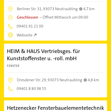
Berliner Str. 31,
93073 Neutraubling
4,7 km
Geschlossen
–
Öffnet Mittwoch um 09:00
09401 91 21 00
Webseite
HEIM & HAUS Vertriebsges. für
Kunststoffenster u. -roll. mbH
FENSTER
Dresdener Str. 29,
93073 Neutraubling
4,8 km
09401 8 80 98 55
Hetzenecker Fensterbauelementetechnik