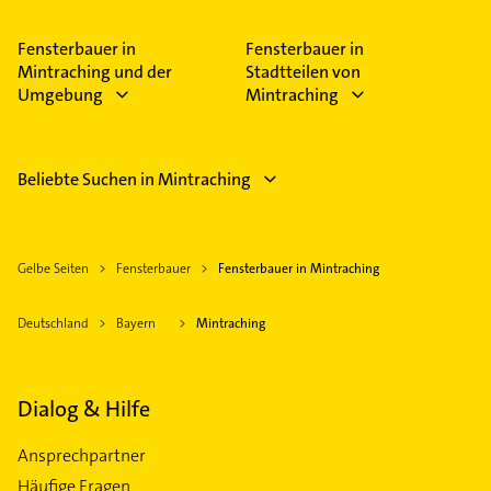
Bitte beachten Sie, dass diese an Sonn- und
Feiertagen abweichen können.
Fensterbauer in
Fensterbauer in
Mintraching und der
Stadtteilen von
Umgebung
Mintraching
Beliebte Suchen in Mintraching
Gelbe Seiten
Fensterbauer
Fensterbauer in Mintraching
Deutschland
Bayern
Mintraching
Dialog & Hilfe
Ansprechpartner
Häufige Fragen