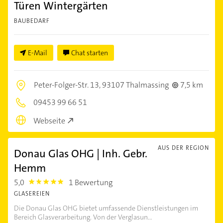
Türen Wintergärten
BAUBEDARF
E-Mail
Chat starten
Peter-Folger-Str. 13,
93107 Thalmassing
7,5 km
09453 99 66 51
Webseite
AUS DER REGION
Donau Glas OHG | Inh. Gebr.
Hemm
5,0
1 Bewertung
5.0
GLASEREIEN
Die Donau Glas OHG bietet umfassende Dienstleistungen im
Bereich Glasverarbeitung. Von der Verglasun...