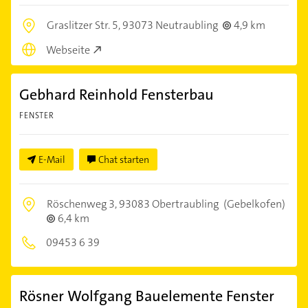
Graslitzer Str. 5,
93073 Neutraubling
4,9 km
Webseite
Gebhard Reinhold Fensterbau
FENSTER
E-Mail
Chat starten
Röschenweg 3,
93083 Obertraubling
(Gebelkofen)
6,4 km
09453 6 39
Rösner Wolfgang Bauelemente Fenster