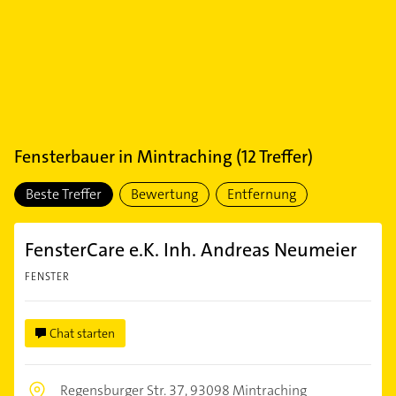
Fensterbauer
in
Mintraching
(
12
Treffer)
Beste Treffer
Bewertung
Entfernung
FensterCare e.K. Inh. Andreas Neumeier
FENSTER
Chat starten
Regensburger Str. 37,
93098 Mintraching