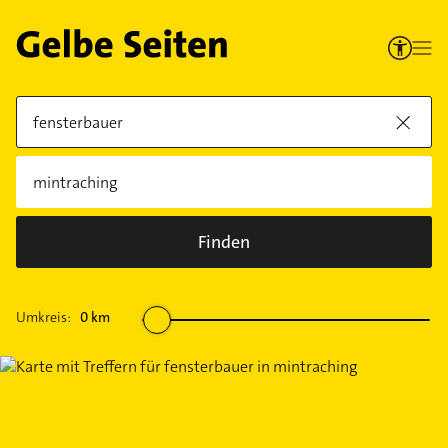
Finden
Umkreis:
0
km