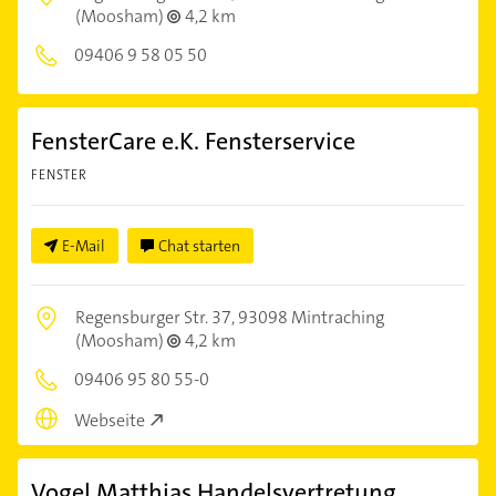
(Moosham)
4,2 km
09406 9 58 05 50
FensterCare e.K. Fensterservice
FENSTER
E-Mail
Chat starten
Regensburger Str. 37,
93098 Mintraching
(Moosham)
4,2 km
09406 95 80 55-0
Webseite
Vogel Matthias Handelsvertretung