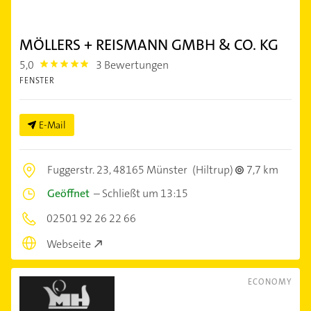
MÖLLERS + REISMANN GMBH & CO. KG
5,0
3 Bewertungen
5.0
FENSTER
E-Mail
Fuggerstr. 23,
48165 Münster
(Hiltrup)
7,7 km
Geöffnet
–
Schließt um 13:15
02501 92 26 22 66
Webseite
ECONOMY