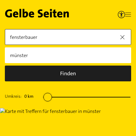
Finden
Umkreis:
0
km