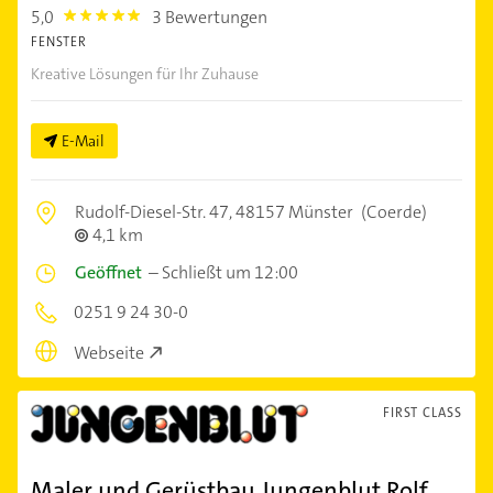
5,0
3 Bewertungen
5.0
FENSTER
Kreative Lösungen für Ihr Zuhause
E-Mail
Rudolf-Diesel-Str. 47,
48157 Münster
(Coerde)
4,1 km
Geöffnet
–
Schließt um 12:00
0251 9 24 30-0
Webseite
FIRST CLASS
Maler und Gerüstbau Jungenblut Rolf