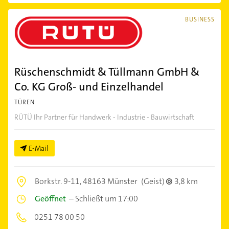
BUSINESS
Rüschenschmidt & Tüllmann GmbH &
Co. KG Groß- und Einzelhandel
TÜREN
RÜTÜ Ihr Partner für Handwerk - Industrie - Bauwirtschaft
E-Mail
Borkstr. 9-11,
48163 Münster
(Geist)
3,8 km
Geöffnet
–
Schließt um 17:00
0251 78 00 50