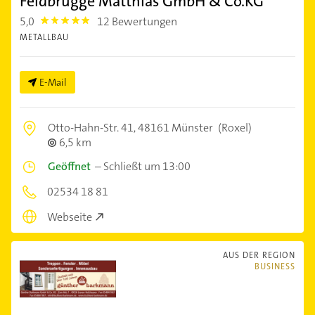
Feldbrügge Matthias GmbH & Co.KG
5,0
12 Bewertungen
5.0
METALLBAU
E-Mail
Otto-Hahn-Str. 41,
48161 Münster
(Roxel)
6,5 km
Geöffnet
–
Schließt um 13:00
02534 18 81
Webseite
AUS DER REGION
BUSINESS