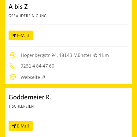
A bis Z
GEBÄUDEREINIGUNG
E-Mail
Hogenbergstr. 94,
48143 Münster
4 km
0251 4 84 47 60
Webseite
Goddemeier R.
TISCHLEREIEN
E-Mail