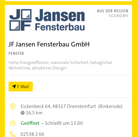
AUS DER REGION
ECONOMY
JF Jansen Fensterbau GmbH
FENSTER
Hohe Energieeffizienz, maximale Sicherheit, behagliches
Wohnklima, attraktives Design!
E-Mail
Eickenbeck 64,
48317 Drensteinfurt
(Rinkerode)
16,5 km
Geöffnet
–
Schließt um 13:00
02538 2 66