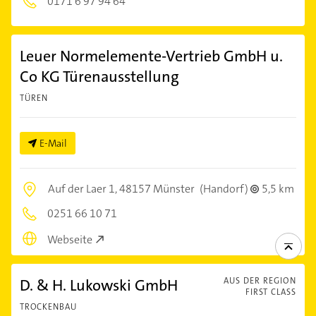
0171 6 97 94 64
Leuer Normelemente-Vertrieb GmbH u.
Co KG Türenausstellung
TÜREN
E-Mail
Auf der Laer 1,
48157 Münster
(Handorf)
5,5 km
0251 66 10 71
Webseite
D. & H. Lukowski GmbH
AUS DER REGION
FIRST CLASS
TROCKENBAU