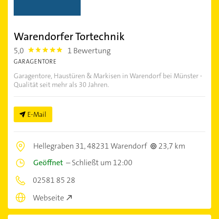
Warendorfer Tortechnik
5,0
1 Bewertung
5.0
GARAGENTORE
Garagentore, Haustüren & Markisen in Warendorf bei Münster -
Qualität seit mehr als 30 Jahren.
E-Mail
Hellegraben 31,
48231 Warendorf
23,7 km
Geöffnet
–
Schließt um 12:00
02581 85 28
Webseite