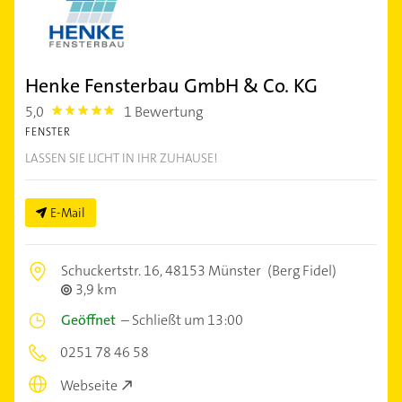
Henke Fensterbau GmbH & Co. KG
5,0
1 Bewertung
5.0
FENSTER
LASSEN SIE LICHT IN IHR ZUHAUSE!
E-Mail
Schuckertstr. 16,
48153 Münster
(Berg Fidel)
3,9 km
Geöffnet
–
Schließt um 13:00
0251 78 46 58
Webseite