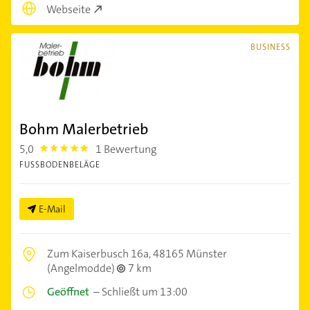
Webseite
BUSINESS
Bohm Malerbetrieb
5,0
1 Bewertung
5.0
FUSSBODENBELÄGE
E-Mail
Zum Kaiserbusch 16a,
48165 Münster
(Angelmodde)
7 km
Geöffnet
–
Schließt um 13:00