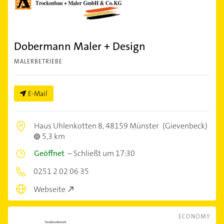
Dobermann Maler + Design
MALERBETRIEBE
E-Mail
Haus Uhlenkotten 8,
48159 Münster
(Gievenbeck)
5,3 km
Geöffnet
–
Schließt um 17:30
0251 2 02 06 35
Webseite
ECONOMY