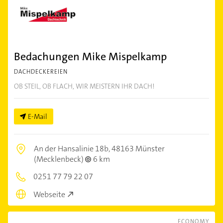
Bedachungen Mike Mispelkamp
DACHDECKEREIEN
OB STEIL, OB FLACH, WIR MEISTERN IHR DACH!
E-Mail
An der Hansalinie 18b,
48163 Münster
(Mecklenbeck)
6 km
0251 77 79 22 07
Webseite
ECONOMY