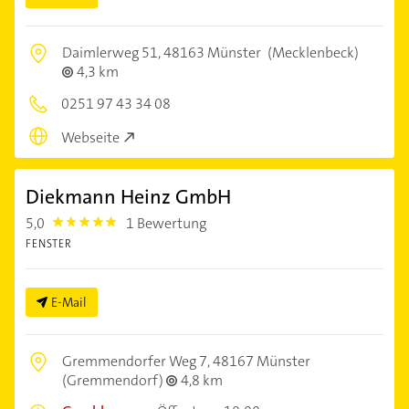
Daimlerweg 51,
48163 Münster
(Mecklenbeck)
4,3 km
0251 97 43 34 08
Webseite
Diekmann Heinz GmbH
5,0
1 Bewertung
5.0
FENSTER
E-Mail
Gremmendorfer Weg 7,
48167 Münster
(Gremmendorf)
4,8 km