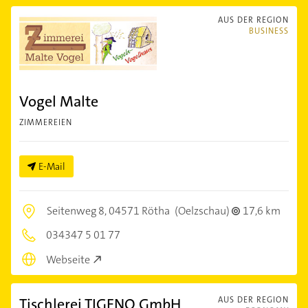
AUS DER REGION
BUSINESS
Vogel Malte
ZIMMEREIEN
E-Mail
Seitenweg 8,
04571 Rötha
(Oelzschau)
17,6 km
034347 5 01 77
Webseite
Tischlerei TIGENO GmbH
AUS DER REGION