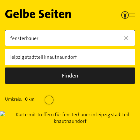
Finden
Umkreis:
0
km