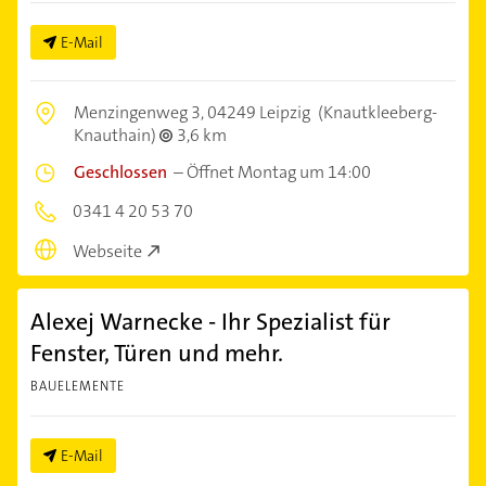
E-Mail
Menzingenweg 3,
04249 Leipzig
(Knautkleeberg-
Knauthain)
3,6 km
Geschlossen
–
Öffnet Montag um 14:00
0341 4 20 53 70
Webseite
Alexej Warnecke - Ihr Spezialist für
Fenster, Türen und mehr.
BAUELEMENTE
E-Mail