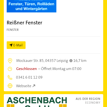
Reißner Fenster
FENSTER
E-Mail
Mockauer Str. 85,
04357 Leipzig
16,7 km
Geschlossen
–
Öffnet Montag um 07:00
0341 6 01 12 09
Webseite
AUS DER REGION
ECONOMY