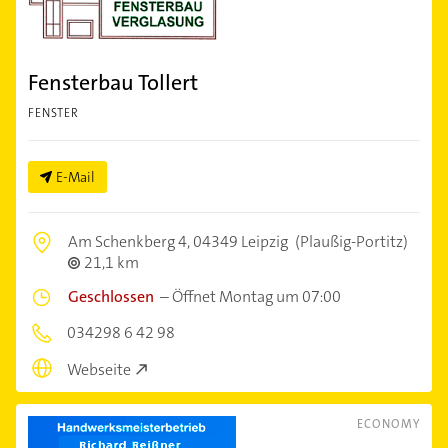
Fensterbau Tollert
FENSTER
E-Mail
Am Schenkberg 4,
04349 Leipzig
(Plaußig-Portitz)
21,1 km
Geschlossen
–
Öffnet Montag um 07:00
034298 6 42 98
Webseite
ECONOMY