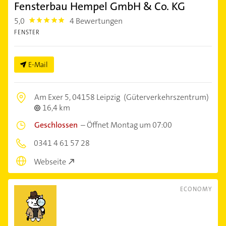
Fensterbau Hempel GmbH & Co. KG
5,0
4 Bewertungen
5.0
FENSTER
E-Mail
Am Exer 5,
04158 Leipzig
(Güterverkehrszentrum)
16,4 km
Geschlossen
–
Öffnet Montag um 07:00
0341 4 61 57 28
Webseite
ECONOMY