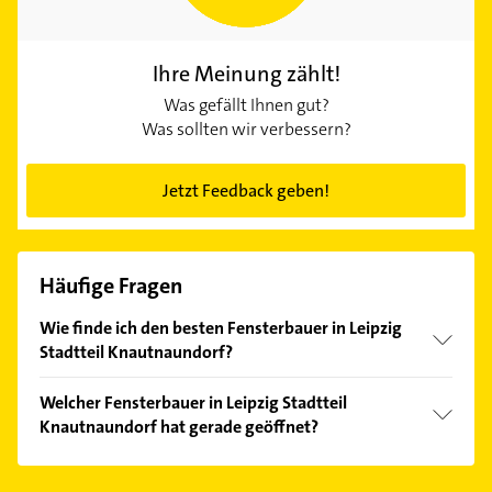
Ihre Meinung zählt!
Was gefällt Ihnen gut?
Was sollten wir verbessern?
Jetzt Feedback geben!
Häufige Fragen
Wie finde ich den besten Fensterbauer in Leipzig
Stadtteil Knautnaundorf?
Vergleichen Sie alle Anbieter anhand echter
Welcher Fensterbauer in Leipzig Stadtteil
Kundenmeinungen und profitieren Sie von den
Knautnaundorf hat gerade geöffnet?
Empfehlungen. Die Suchergebnisse können Sie sich
einfach nach
Bewertungen
sortiert anzeigen lassen.
Im Anbieter-Bereich finden Sie alle
Öffnungszeiten
.
Bitte beachten Sie, dass diese an Sonn- und