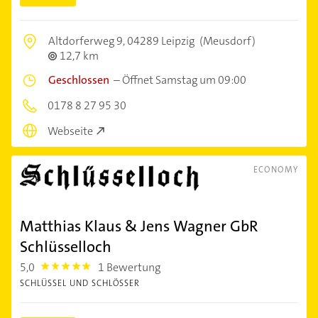
Altdorferweg 9,
04289 Leipzig
(Meusdorf)
12,7 km
Geschlossen
–
Öffnet Samstag um 09:00
0178 8 27 95 30
Webseite
ECONOMY
Matthias Klaus & Jens Wagner GbR
Schlüsselloch
5,0
1 Bewertung
5.0
SCHLÜSSEL UND SCHLÖSSER