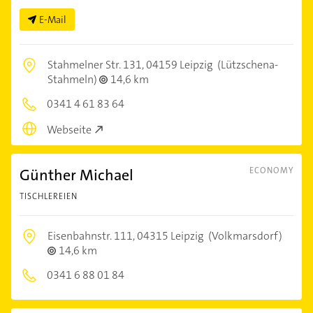
E-Mail
Stahmelner Str. 131,
04159 Leipzig
(Lützschena-
Stahmeln)
14,6 km
0341 4 61 83 64
Webseite
Günther Michael
ECONOMY
TISCHLEREIEN
Eisenbahnstr. 111,
04315 Leipzig
(Volkmarsdorf)
14,6 km
0341 6 88 01 84