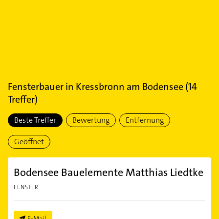
Fensterbauer
in
Kressbronn am Bodensee
(
14
Treffer)
Beste Treffer
Bewertung
Entfernung
Geöffnet
Bodensee Bauelemente Matthias Liedtke
FENSTER
E-Mail