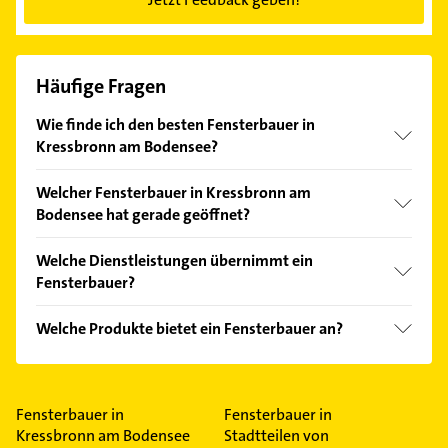
Häufige Fragen
Wie finde ich den besten Fensterbauer in
Kressbronn am Bodensee?
Vergleichen Sie alle Anbieter anhand echter
Welcher Fensterbauer in Kressbronn am
Kundenmeinungen und profitieren Sie von den
Bodensee hat gerade geöffnet?
Empfehlungen. Die Suchergebnisse können Sie sich
einfach nach
Bewertungen
sortiert anzeigen lassen.
Im Anbieter-Bereich finden Sie alle
Öffnungszeiten
.
Welche Dienstleistungen übernimmt ein
Bitte beachten Sie, dass diese an Sonn- und
Fensterbauer?
Feiertagen abweichen können.
Folgende Leistungen werden angeboten:
Welche Produkte bietet ein Fensterbauer an?
Innenausbau, Möbelbau, Türen, Tischlerei und
Verkleidungen.
Das Angebot umfasst unter anderem Holzfenster
und Innentüren.
Fensterbauer in
Fensterbauer in
Kressbronn am Bodensee
Stadtteilen von