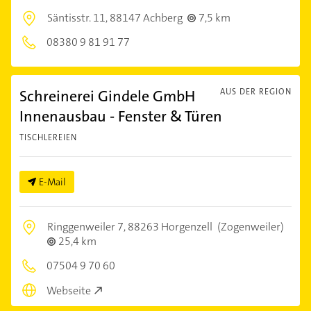
Säntisstr. 11,
88147 Achberg
7,5 km
08380 9 81 91 77
Schreinerei Gindele GmbH
AUS DER REGION
Innenausbau - Fenster & Türen
TISCHLEREIEN
E-Mail
Ringgenweiler 7,
88263 Horgenzell
(Zogenweiler)
25,4 km
07504 9 70 60
Webseite