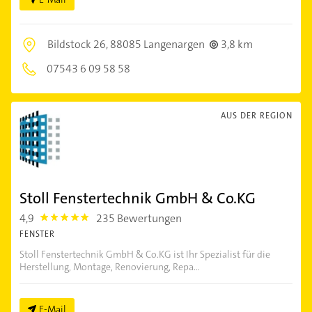
Bildstock 26,
88085 Langenargen
3,8 km
07543 6 09 58 58
AUS DER REGION
Stoll Fenstertechnik GmbH & Co.KG
4,9
235 Bewertungen
4.9
FENSTER
Stoll Fenstertechnik GmbH & Co.KG ist Ihr Spezialist für die
Herstellung, Montage, Renovierung, Repa...
E-Mail