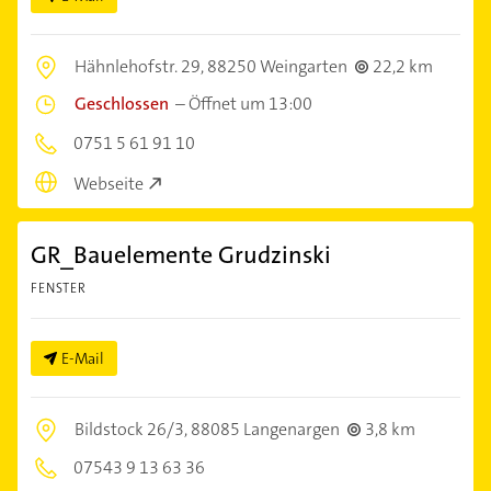
Hähnlehofstr. 29,
88250 Weingarten
22,2 km
Geschlossen
–
Öffnet um 13:00
0751 5 61 91 10
Webseite
GR_Bauelemente Grudzinski
FENSTER
E-Mail
Bildstock 26/3,
88085 Langenargen
3,8 km
07543 9 13 63 36