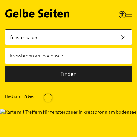
Finden
Umkreis:
0
km