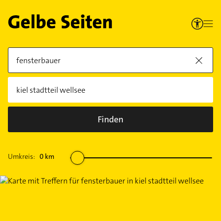
Finden
Umkreis:
0
km