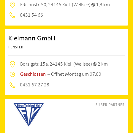
Edisonstr. 50,
24145 Kiel
(Wellsee)
1,3 km
0431 54 66
Kielmann GmbH
FENSTER
Borsigstr. 15a,
24145 Kiel
(Wellsee)
2 km
Geschlossen
–
Öffnet Montag um 07:00
0431 67 27 28
SILBER PARTNER