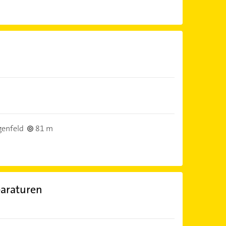
genfeld
81 m
araturen