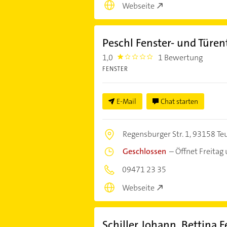
Webseite
Peschl Fenster- und Türe
1,0
1 Bewertung
1.0
FENSTER
E-Mail
Chat starten
Regensburger Str. 1,
93158 Teu
Geschlossen
–
Öffnet Freitag
09471 23 35
Webseite
Schiller Johann, Bettina 