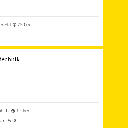
nfeld
759 m
ntechnik
blitz
4,4 km
 um 09:00