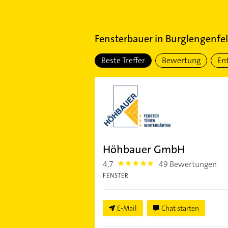
Fensterbauer
in
Burglengenfe
Beste Treffer
Bewertung
En
Höhbauer GmbH
4,7
49 Bewertungen
4.7000003
FENSTER
E-Mail
Chat starten