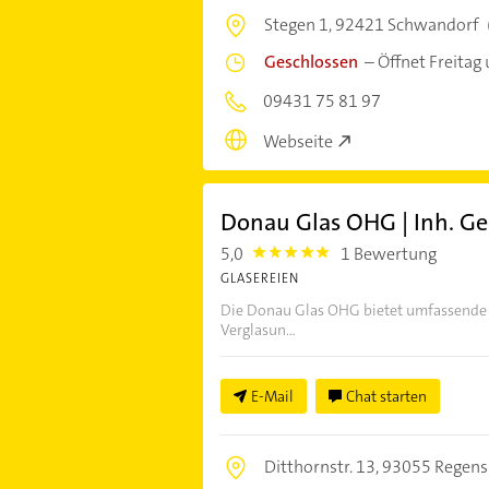
Stegen 1,
92421 Schwandorf
Geschlossen
–
Öffnet Freitag
09431 75 81 97
Webseite
Donau Glas OHG | Inh. G
5,0
1 Bewertung
5.0
GLASEREIEN
Die Donau Glas OHG bietet umfassende D
Verglasun...
E-Mail
Chat starten
Ditthornstr. 13,
93055 Regens