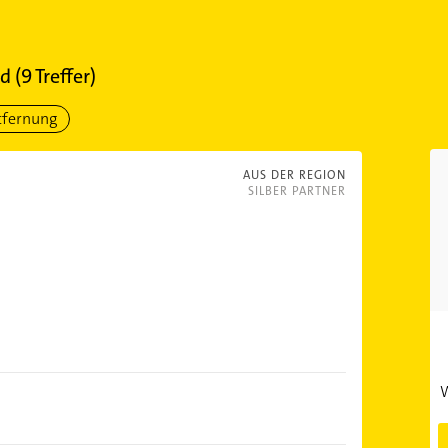
ld
(
9
Treffer)
tfernung
AUS DER REGION
SILBER PARTNER
W