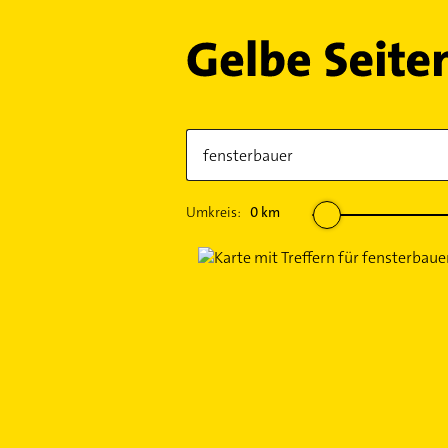
Umkreis:
0
km