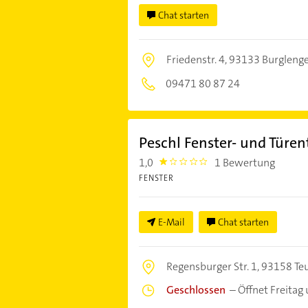
Chat starten
Friedenstr. 4,
93133 Burglenge
09471 80 87 24
Peschl Fenster- und Türe
1,0
1 Bewertung
1.0
FENSTER
E-Mail
Chat starten
Regensburger Str. 1,
93158 Teu
Geschlossen
–
Öffnet Freitag