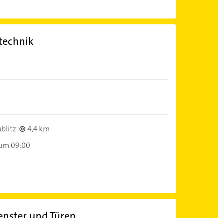
ntechnik
blitz
4,4 km
 um 09:00
Fenster und Türen