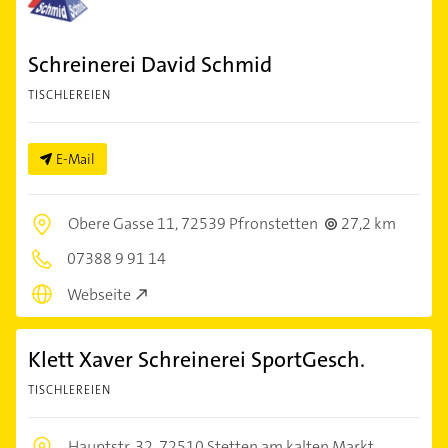
Schreinerei David Schmid
TISCHLEREIEN
E-Mail
Obere Gasse 11,
72539 Pfronstetten
27,2 km
07388 9 91 14
Webseite
Klett Xaver Schreinerei SportGesch.
TISCHLEREIEN
Hauptstr. 32,
72510 Stetten am kalten Markt