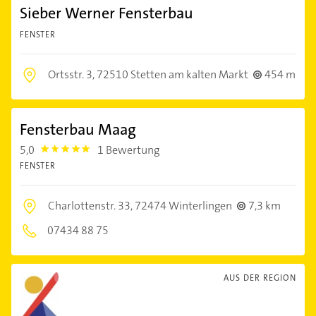
Sieber Werner Fensterbau
FENSTER
Ortsstr. 3,
72510 Stetten am kalten Markt
454 m
Fensterbau Maag
5,0
1 Bewertung
5.0
FENSTER
Charlottenstr. 33,
72474 Winterlingen
7,3 km
07434 88 75
AUS DER REGION