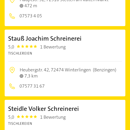
472 m
07573 4 05
Stauß Joachim Schreinerei
5,0
1 Bewertung
5.0
TISCHLEREIEN
Heubergstr. 42,
72474 Winterlingen
(Benzingen)
7,3 km
07577 31 67
Steidle Volker Schreinerei
5,0
1 Bewertung
5.0
TISCHLEREIEN