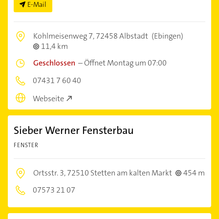
E-Mail
Kohlmeisenweg 7,
72458 Albstadt
(Ebingen)
11,4 km
Geschlossen
–
Öffnet Montag um 07:00
07431 7 60 40
Webseite
Sieber Werner Fensterbau
FENSTER
Ortsstr. 3,
72510 Stetten am kalten Markt
454 m
07573 21 07