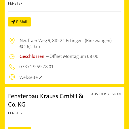
FENSTER
E-Mail
Neufraer Weg 9,
88521 Ertingen
(Binzwangen)
26,2 km
Geschlossen
–
Öffnet Montag um 08:00
07371 9 59 78 01
Webseite
Fensterbau Krauss GmbH &
AUS DER REGION
Co. KG
FENSTER