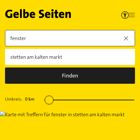
Finden
Umkreis:
0
km