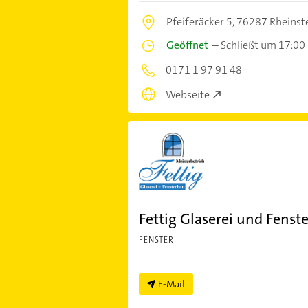
Pfeiferäcker 5,
76287 Rheinst
Geöffnet
–
Schließt um 17:00
0171 1 97 91 48
Webseite
Fettig Glaserei und Fenst
FENSTER
E-Mail