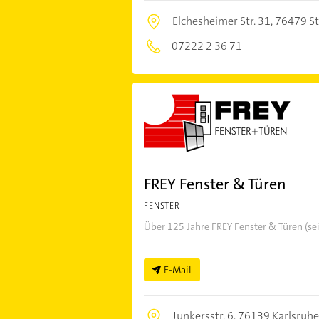
Elchesheimer Str. 31,
76479 S
07222 2 36 71
FREY Fenster & Türen
FENSTER
Über 125 Jahre FREY Fenster & Türen (se
E-Mail
Junkersstr. 6,
76139 Karlsruhe