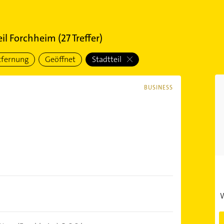
eil Forchheim
(
27
Treffer)
tfernung
Geöffnet
Stadtteil
BUSINESS
W