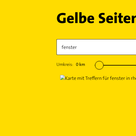
Umkreis:
0
km