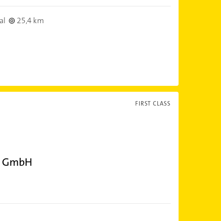
al
25,4 km
FIRST CLASS
en GmbH