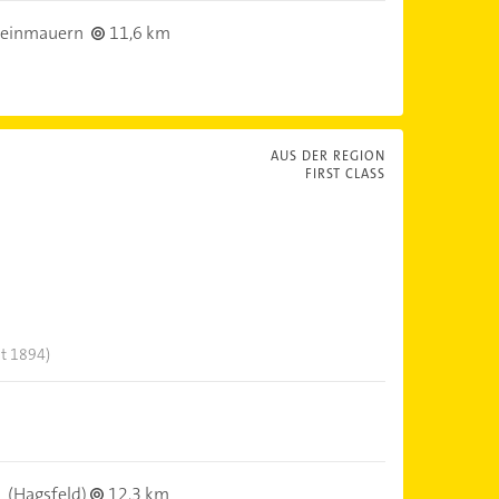
teinmauern
11,6 km
AUS DER REGION
FIRST CLASS
it 1894)
(Hagsfeld)
12,3 km