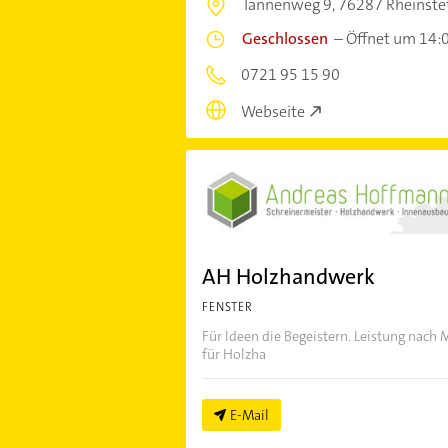
Tannenweg 9,
76287 Rheinste
Geschlossen
–
Öffnet um 14:
0721 95 15 90
Webseite
AH Holzhandwerk
FENSTER
Für Ideen die Begeistern. Leistung nac
für Holzha
E-Mail