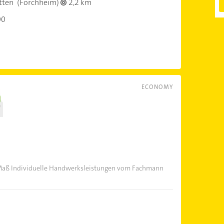
tten
(Forchheim)
2,2 km
00
ECONOMY
h Maß Individuelle Handwerksleistungen vom Fachmann