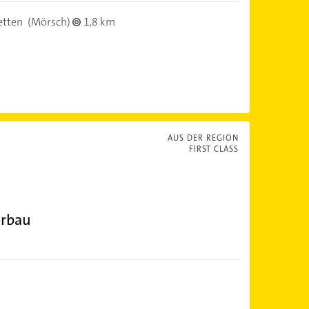
etten
(Mörsch)
1,8 km
AUS DER REGION
FIRST CLASS
erbau