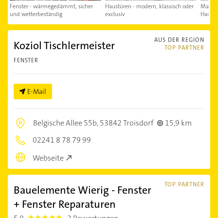
Fenster - wärmegedämmt, sicher
Haustüren - modern, klassisch oder
Markis
und wetterbeständig
exclusiv
Haus, 
AUS DER REGION
Koziol Tischlermeister
TOP PARTNER
FENSTER
E-Mail
Belgische Allee 55b,
53842 Troisdorf
15,9 km
02241 8 78 79 99
Webseite
TOP PARTNER
Bauelemente Wierig - Fenster
+ Fenster Reparaturen