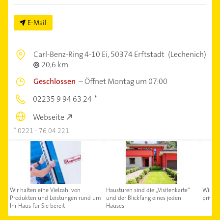
E-Mail
Carl-Benz-Ring 4-10 Ei,
50374 Erftstadt
(Lechenich)
20,6 km
Geschlossen
–
Öffnet Montag um 07:00
02235 9 94 63 24
Webseite
0221 - 76 04 221
Wir halten eine Vielzahl von
Haustüren sind die „Visitenkarte“
Wir fü
Produkten und Leistungen rund um
und der Blickfang eines jeden
privat
Ihr Haus für Sie bereit
Hauses