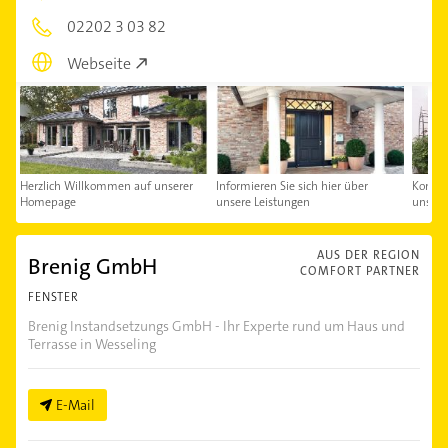
02202 3 03 82
Webseite
Herzlich Willkommen auf unserer
Informieren Sie sich hier über
Kontakt
Homepage
unsere Leistungen
uns au
AUS DER REGION
Brenig GmbH
COMFORT PARTNER
FENSTER
Brenig Instandsetzungs GmbH - Ihr Experte rund um Haus und
Terrasse in Wesseling
E-Mail