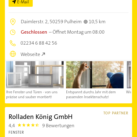
E-Mail
Daimlerstr. 2,
50259 Pulheim
10,5 km
Geschlossen
–
Öffnet Montag um 08:00
02234 6 88 42 56
Webseite
Ihre Fenster und Türen - von uns
Entspannt durchs Jahr mit dem
Wir fr
präzise und sauber montiert!
passenden Insektenschutz!
TOP PARTNER
Rolladen König GmbH
4,4
9 Bewertungen
4.4
FENSTER