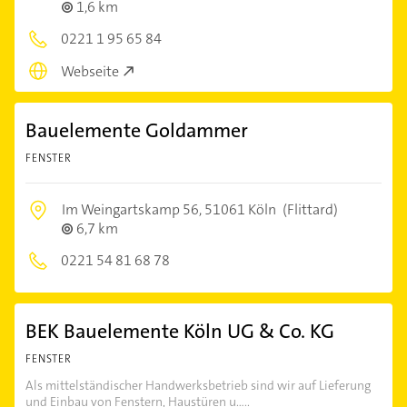
1,6 km
0221 1 95 65 84
Webseite
Bauelemente Goldammer
FENSTER
Im Weingartskamp 56,
51061 Köln
(Flittard)
6,7 km
0221 54 81 68 78
BEK Bauelemente Köln UG & Co. KG
FENSTER
Als mittelständischer Handwerksbetrieb sind wir auf Lieferung
und Einbau von Fenstern, Haustüren u.....