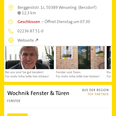
Berggeiststr. 1c,
50389 Wesseling
(Berzdorf)
12,3 km
Geschlossen
–
Öffnet Dienstag um 07:30
02236 87 51-0
Webseite
Bei uns sind Sie gut beraten!
Fenster und Türen:
Ihre V
Für mehr Infos bitte hier klicken!
Für mehr Infos bitte hier klicken!
Für meh
AUS DER REGION
Wochnik Fenster & Türen
TOP PARTNER
FENSTER