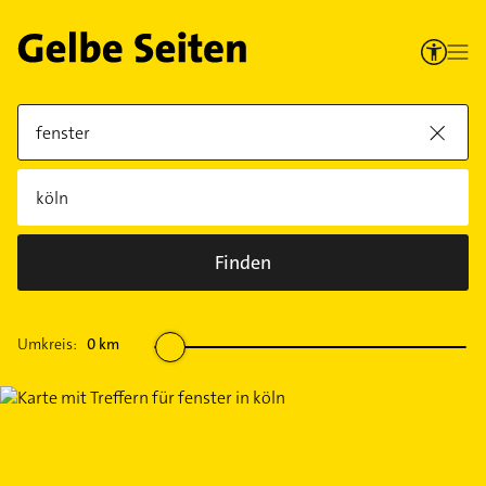
Finden
Umkreis:
0
km