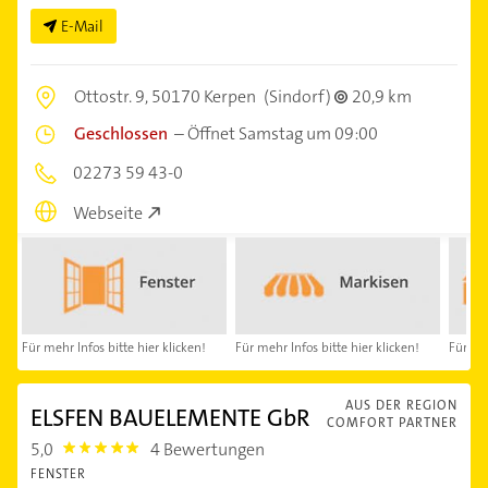
E-Mail
Ottostr. 9,
50170 Kerpen
(Sindorf)
20,9 km
Geschlossen
–
Öffnet Samstag um 09:00
02273 59 43-0
Webseite
Für mehr Infos bitte hier klicken!
Für mehr Infos bitte hier klicken!
Für meh
AUS DER REGION
ELSFEN BAUELEMENTE GbR
COMFORT PARTNER
5,0
4 Bewertungen
5.0
FENSTER