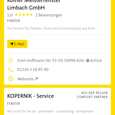
Kölner Meisterfenster
Limbach GmbH
5,0
2 Bewertungen
5.0
FENSTER
Ihr Partner für Fenster, Türen und Sonnenschutz aus Köln
E-Mail
Emil-Hoffmann-Str. 55-59,
50996 Köln
8,9 km
02236 3 18 95-90
Webseite
AUS DER REGION
KOPERNIK - Service
COMFORT PARTNER
FENSTER
Wir sind für Sie da - preiswert - zuverlässig - kompetent