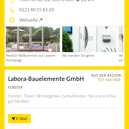
0221 80 15 83 20
Webseite
Herzlich Willkommen auf unserer
Wir beraten Sie gerne
Verein
Homepage
uns
AUS DER REGION
Labora-Bauelemente GmbH
TOP PARTNER
FENSTER
Fenster | Türen | Wintergärten | Schaufenster - Bei uns sind Sie
gut beraten!
E-Mail