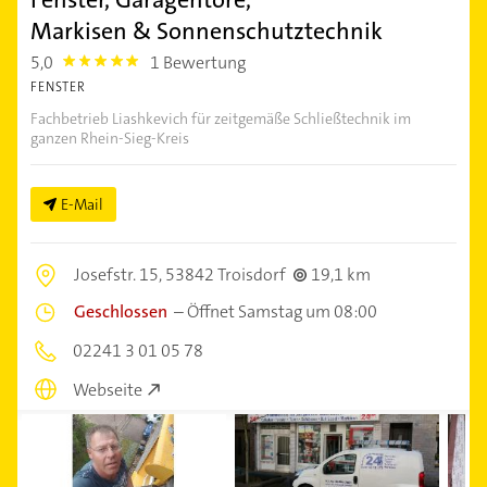
Markisen & Sonnenschutztechnik
5,0
1 Bewertung
5.0
FENSTER
Fachbetrieb Liashkevich für zeitgemäße Schließtechnik im
ganzen Rhein-Sieg-Kreis
E-Mail
Josefstr. 15,
53842 Troisdorf
19,1 km
Geschlossen
–
Öffnet Samstag um 08:00
02241 3 01 05 78
Webseite