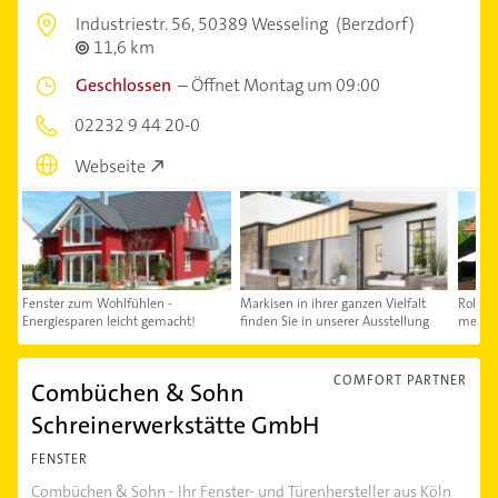
Industriestr. 56,
50389 Wesseling
(Berzdorf)
11,6 km
Geschlossen
–
Öffnet Montag um 09:00
02232 9 44 20-0
Webseite
Fenster zum Wohlfühlen -
Markisen in ihrer ganzen Vielfalt
Rolllä
Energiesparen leicht gemacht!
finden Sie in unserer Ausstellung
mehr In
COMFORT PARTNER
Combüchen & Sohn
Schreinerwerkstätte GmbH
FENSTER
Combüchen & Sohn - Ihr Fenster- und Türenhersteller aus Köln