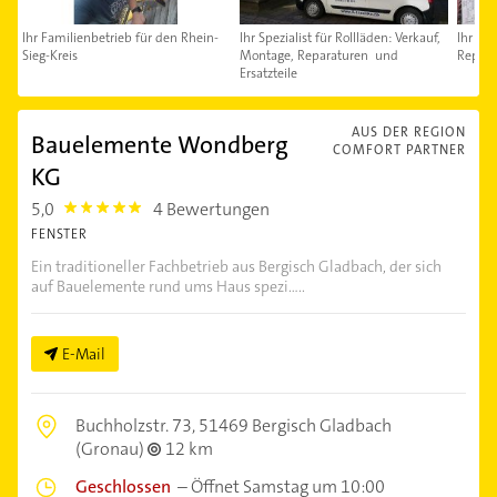
Ihr Familienbetrieb für den Rhein-
Ihr Spezialist für Rollläden: Verkauf,
Ihr Fa
Sieg-Kreis
Montage, Reparaturen und
Repara
Ersatzteile
AUS DER REGION
Bauelemente Wondberg
COMFORT PARTNER
KG
5,0
4 Bewertungen
5.0
FENSTER
Ein traditioneller Fachbetrieb aus Bergisch Gladbach, der sich
auf Bauelemente rund ums Haus spezi.....
E-Mail
Buchholzstr. 73,
51469 Bergisch Gladbach
(Gronau)
12 km
Geschlossen
–
Öffnet Samstag um 10:00