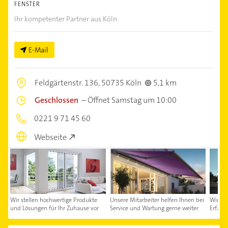
FENSTER
Ihr kompetenter Partner aus Köln
E-Mail
Feldgärtenstr. 136,
50735 Köln
5,1 km
Geschlossen
–
Öffnet Samstag um 10:00
0221 9 71 45 60
Webseite
Wir stellen hochwertige Produkte
Unsere Mitarbeiter helfen Ihnen bei
Wir st
und Lösungen für Ihr Zuhause vor
Service und Wartung gerne weiter
Erfahr