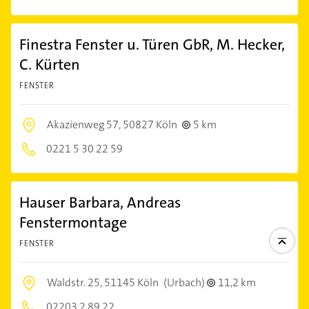
Finestra Fenster u. Türen GbR, M. Hecker,
C. Kürten
FENSTER
Akazienweg 57,
50827 Köln
5 km
0221 5 30 22 59
Hauser Barbara, Andreas
Fenstermontage
FENSTER
Waldstr. 25,
51145 Köln
(Urbach)
11,2 km
02203 2 89 22