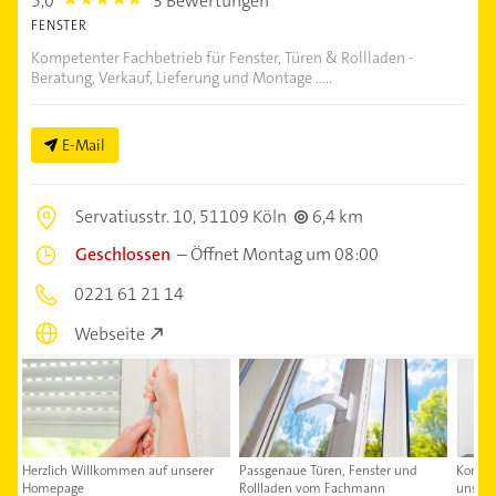
5,0
3 Bewertungen
5.0
FENSTER
Kompetenter Fachbetrieb für Fenster, Türen & Rollladen -
Beratung, Verkauf, Lieferung und Montage .....
E-Mail
Servatiusstr. 10,
51109 Köln
6,4 km
Geschlossen
–
Öffnet Montag um 08:00
0221 61 21 14
Webseite
Herzlich Willkommen auf unserer
Passgenaue Türen, Fenster und
Kontakt
Homepage
Rollladen vom Fachmann
uns au