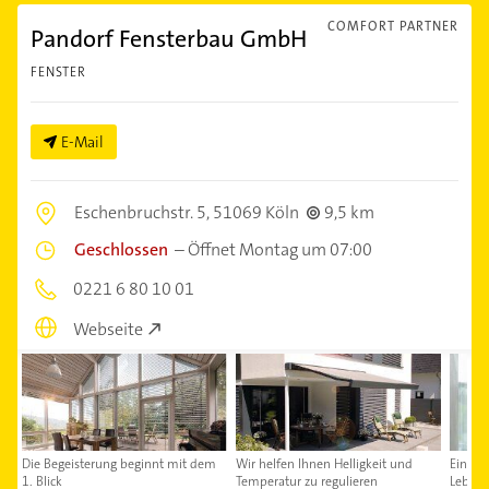
COMFORT PARTNER
Pandorf Fensterbau GmbH
FENSTER
E-Mail
Eschenbruchstr. 5,
51069 Köln
9,5 km
Geschlossen
–
Öffnet Montag um 07:00
0221 6 80 10 01
Webseite
Die Begeisterung beginnt mit dem
Wir helfen Ihnen Helligkeit und
Eine j
1. Blick
Temperatur zu regulieren
Lebens