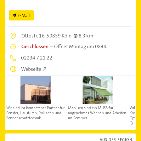
E-Mail
Ottostr. 16,
50859 Köln
8,3 km
Geschlossen
–
Öffnet Montag um 08:00
02234 7 21 22
Webseite
Wir sind Ihr kompetener Partner für
Markisen sind ein MUSS für
Willko
Fenster, Haustüren, Rollladen und
angenehmes Wohnen und Arbeiten
Konstr
Sonnenschutztechnik
im Sommer
Optima
Qualit
AUS DER REGION