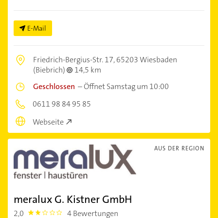
E-Mail
Friedrich-Bergius-Str. 17,
65203 Wiesbaden
(Biebrich)
14,5 km
Geschlossen
–
Öffnet Samstag um 10:00
0611 98 84 95 85
Webseite
AUS DER REGION
meralux G. Kistner GmbH
2,0
4 Bewertungen
2.0