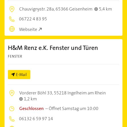
Chauvignystr. 28a,
65366 Geisenheim
5,4 km
06722 4 83 95
Webseite
H&M Renz e.K. Fenster und Türen
FENSTER
E-Mail
Vorderer Böhl 33,
55218 Ingelheim am Rhein
1,2 km
Geschlossen
–
Öffnet Samstag um 10:00
06132 6 59 97 14