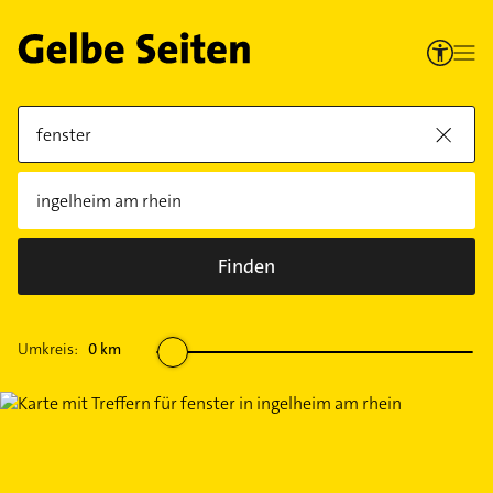
Finden
Umkreis:
0
km