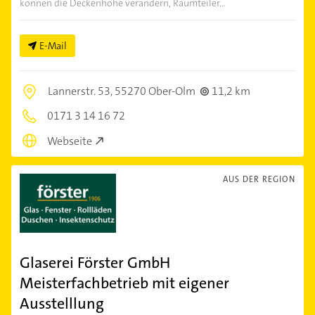
können die Deckenhöhe verändern, Raumteiler...
E-Mail
Lannerstr. 53,
55270 Ober-Olm
11,2 km
0171 3 14 16 72
Webseite
AUS DER REGION
Glaserei Förster GmbH
Meisterfachbetrieb mit eigener
Ausstelllung