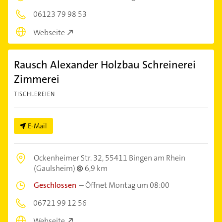
06123 79 98 53
Webseite
Rausch Alexander Holzbau Schreinerei
Zimmerei
TISCHLEREIEN
E-Mail
Ockenheimer Str. 32,
55411 Bingen am Rhein
(Gaulsheim)
6,9 km
Geschlossen
–
Öffnet Montag um 08:00
06721 99 12 56
Webseite