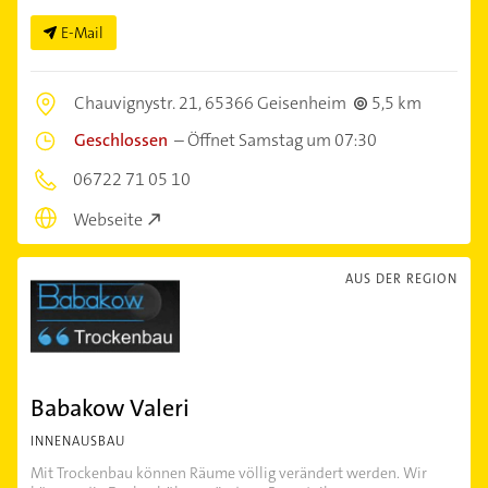
E-Mail
Chauvignystr. 21,
65366 Geisenheim
5,5 km
Geschlossen
–
Öffnet Samstag um 07:30
06722 71 05 10
Webseite
AUS DER REGION
Babakow Valeri
INNENAUSBAU
Mit Trockenbau können Räume völlig verändert werden. Wir