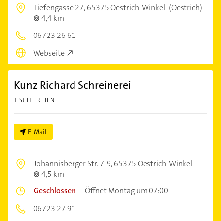
Tiefengasse 27,
65375 Oestrich-Winkel
(Oestrich)
4,4 km
06723 26 61
Webseite
Kunz Richard Schreinerei
TISCHLEREIEN
E-Mail
Johannisberger Str. 7-9,
65375 Oestrich-Winkel
4,5 km
Geschlossen
–
Öffnet Montag um 07:00
06723 27 91