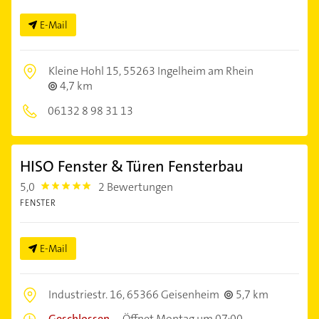
E-Mail
Kleine Hohl 15,
55263 Ingelheim am Rhein
4,7 km
06132 8 98 31 13
HISO Fenster & Türen Fensterbau
5,0
2 Bewertungen
5.0
FENSTER
E-Mail
Industriestr. 16,
65366 Geisenheim
5,7 km
Geschlossen
–
Öffnet Montag um 07:00