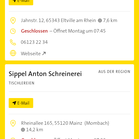
E-Mail
Jahnstr. 12,
65343 Eltville am Rhein
7,6 km
Geschlossen
–
Öffnet Montag um 07:45
06123 22 34
Webseite
Sippel Anton Schreinerei
AUS DER REGION
TISCHLEREIEN
E-Mail
Rheinallee 165,
55120 Mainz
(Mombach)
14,2 km