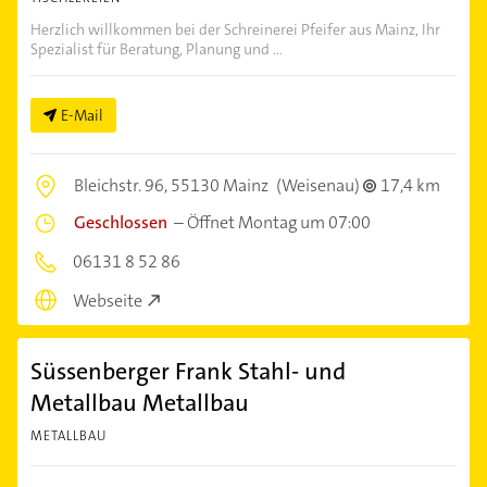
Herzlich willkommen bei der Schreinerei Pfeifer aus Mainz, Ihr
Spezialist für Beratung, Planung und ...
E-Mail
Bleichstr. 96,
55130 Mainz
(Weisenau)
17,4 km
Geschlossen
–
Öffnet Montag um 07:00
06131 8 52 86
Webseite
Süssenberger Frank Stahl- und
Metallbau Metallbau
METALLBAU