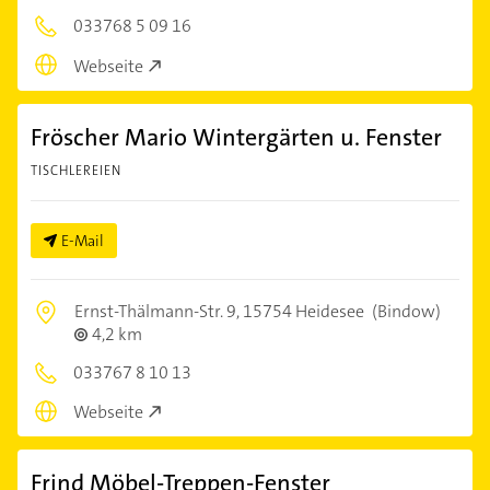
033768 5 09 16
Webseite
Fröscher Mario Wintergärten u. Fenster
TISCHLEREIEN
E-Mail
Ernst-Thälmann-Str. 9,
15754 Heidesee
(Bindow)
4,2 km
033767 8 10 13
Webseite
Frind Möbel-Treppen-Fenster