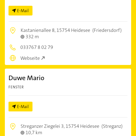
E-Mail
Kastanienallee 8,
15754 Heidesee
(Friedersdorf)
332 m
033767 8 02 79
Webseite
Duwe Mario
FENSTER
E-Mail
Streganzer Ziegelei 3,
15754 Heidesee
(Streganz)
10,7 km