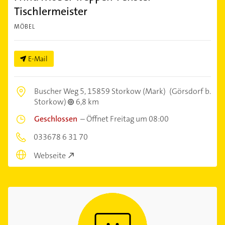
Tischlermeister
MÖBEL
E-Mail
Buscher Weg 5,
15859 Storkow (Mark)
(Görsdorf b.
Storkow)
6,8 km
Geschlossen
–
Öffnet Freitag um 08:00
033678 6 31 70
Webseite