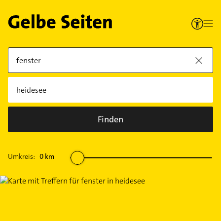
Finden
Umkreis:
0
km