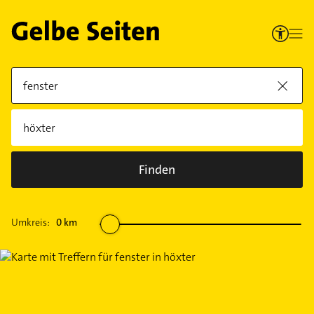
Finden
Umkreis:
0
km