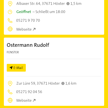
Albaxer Str. 64,
37671 Höxter
1,5 km
Geöffnet
–
Schließt um 18:00
05271 9 70 70
Webseite
Ostermann Rudolf
FENSTER
E-Mail
Zur Lüre 59,
37671 Höxter
1,6 km
05271 92 04 56
Webseite