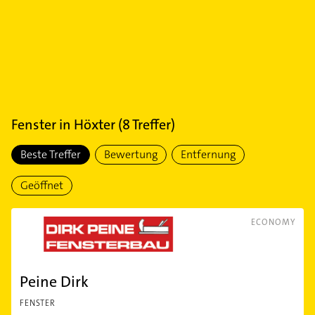
Fenster
in
Höxter
(
8
Treffer)
Beste Treffer
Bewertung
Entfernung
Geöffnet
ECONOMY
Peine Dirk
FENSTER