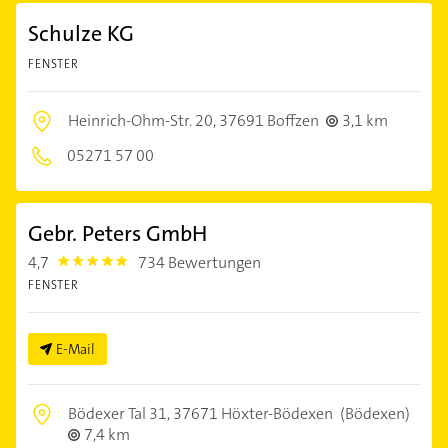
Schulze KG
FENSTER
Heinrich-Ohm-Str. 20,
37691 Boffzen
3,1 km
05271 57 00
Gebr. Peters GmbH
4,7
734 Bewertungen
4.7000003
FENSTER
E-Mail
Bödexer Tal 31,
37671 Höxter-Bödexen
(Bödexen)
7,4 km