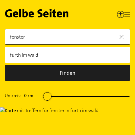
Finden
Umkreis:
0
km