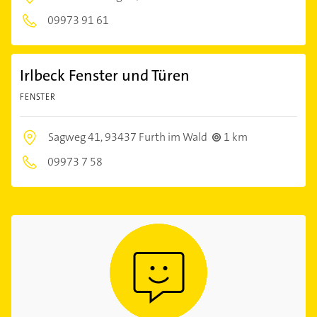
09973 91 61
Irlbeck Fenster und Türen
FENSTER
Sagweg 41,
93437 Furth im Wald
1 km
09973 7 58