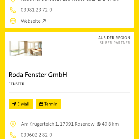
03981 23 72-0
Webseite
AUS DER REGION
SILBER PARTNER
Roda Fenster GmbH
FENSTER
E-Mail
Termin
Am Krügerteich 1,
17091 Rosenow
40,8 km
039602 2 82-0