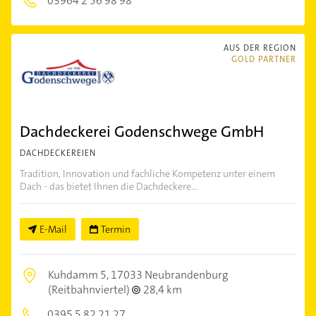
03964 2 56 98 98
AUS DER REGION
GOLD PARTNER
Dachdeckerei Godenschwege GmbH
DACHDECKEREIEN
Tradition, Innovation und fachliche Kompetenz unter einem
Dach - das bietet Ihnen die Dachdeckere...
E-Mail
Termin
Kuhdamm 5,
17033 Neubrandenburg
(Reitbahnviertel)
28,4 km
0395 5 82 21 27