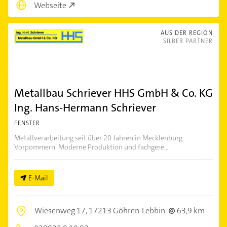
Webseite
AUS DER REGION
SILBER PARTNER
Metallbau Schriever HHS GmbH & Co. KG
Ing. Hans-Hermann Schriever
FENSTER
Metallverarbeitung seit über 20 Jahren in Mecklenburg
Vorpommern. Moderne Produktion und fachgere...
E-Mail
Wiesenweg 17,
17213 Göhren-Lebbin
63,9 km