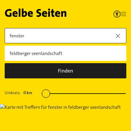
Finden
Umkreis:
0
km