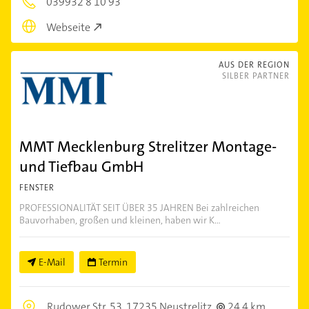
039932 8 10 93
Webseite
AUS DER REGION
SILBER PARTNER
MMT Mecklenburg Strelitzer Montage-
und Tiefbau GmbH
FENSTER
PROFESSIONALITÄT SEIT ÜBER 35 JAHREN Bei zahlreichen
Bauvorhaben, großen und kleinen, haben wir K...
E-Mail
Termin
Rudower Str. 53,
17235 Neustrelitz
24,4 km