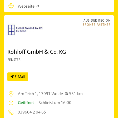
Webseite
AUS DER REGION
BRONZE PARTNER
Rohloff GmbH & Co. KG
FENSTER
E-Mail
Am Teich 1,
17091 Wolde
531 km
Geöffnet
–
Schließt um 16:00
039604 2 04 65