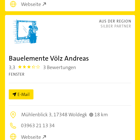
Webseite
AUS DER REGION
SILBER PARTNER
Bauelemente Völz Andreas
3,3
3 Bewertungen
3.3
FENSTER
E-Mail
Mühlenblick 3,
17348 Woldegk
18 km
03963 21 13 34
Webseite