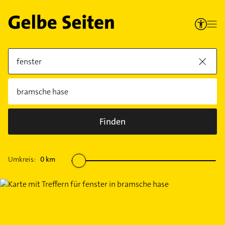
Finden
Umkreis:
0
km