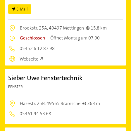
E-Mail
Brookstr. 25A,
49497 Mettingen
15,8 km
Geschlossen
–
Öffnet Montag um 07:00
05452 6 12 87 98
Webseite
Sieber Uwe Fenstertechnik
FENSTER
Hasestr. 25B,
49565 Bramsche
363 m
05461 94 53 68