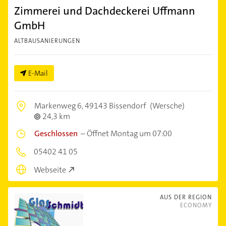
Zimmerei und Dachdeckerei Uffmann
GmbH
ALTBAUSANIERUNGEN
E-Mail
Markenweg 6,
49143 Bissendorf
(Wersche)
24,3 km
Geschlossen
–
Öffnet Montag um 07:00
05402 41 05
Webseite
AUS DER REGION
ECONOMY