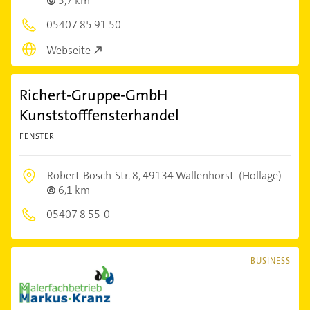
5,7 km
05407 85 91 50
Webseite
Richert-Gruppe-GmbH
Kunststofffensterhandel
FENSTER
Robert-Bosch-Str. 8,
49134 Wallenhorst
(Hollage)
6,1 km
05407 8 55-0
BUSINESS