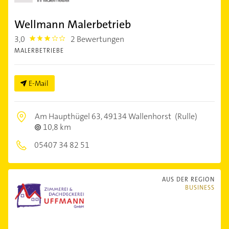
Wellmann Malerbetrieb
3,0
2 Bewertungen
3.0
MALERBETRIEBE
E-Mail
Am Haupthügel 63,
49134 Wallenhorst
(Rulle)
10,8 km
05407 34 82 51
AUS DER REGION
BUSINESS