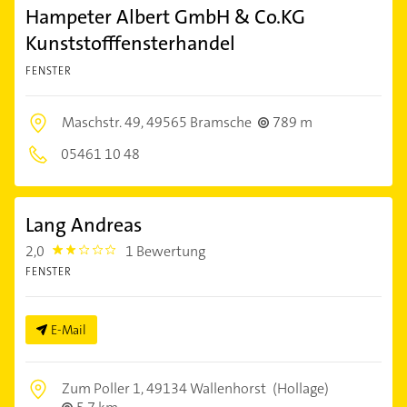
Hampeter Albert GmbH & Co.KG
Kunststofffensterhandel
FENSTER
Maschstr. 49,
49565 Bramsche
789 m
05461 10 48
Lang Andreas
2,0
1 Bewertung
2.0
FENSTER
E-Mail
Zum Poller 1,
49134 Wallenhorst
(Hollage)