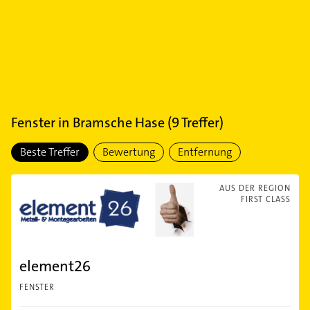
Fenster
in
Bramsche Hase
(
9
Treffer)
Beste Treffer
Bewertung
Entfernung
AUS DER REGION
FIRST CLASS
element26
FENSTER