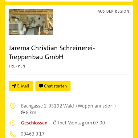
AUS DER REGION
Jarema Christian Schreinerei-
Treppenbau GmbH
TREPPEN
E-Mail
Chat starten
Bachgasse 1,
93192 Wald
(Woppmannsdorf)
8 km
Geschlossen
–
Öffnet Montag um 07:00
09463 9 17