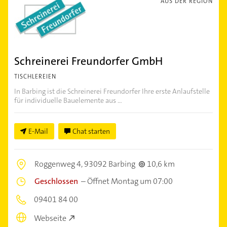
AUS DER REGION
Schreinerei Freundorfer GmbH
TISCHLEREIEN
In Barbing ist die Schreinerei Freundorfer Ihre erste Anlaufstelle
für individuelle Bauelemente aus ...
E-Mail
Chat starten
Roggenweg 4,
93092 Barbing
10,6 km
Geschlossen
–
Öffnet Montag um 07:00
09401 84 00
Webseite