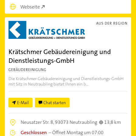
Webseite
AUS DER REGION
Krätschmer Gebäudereinigung und
Dienstleistungs-GmbH
GEBÄUDEREINIGUNG
Die Krätschmer Gebäudereinigung und Dienstleistungs-GmbH
mit Sitz in Neutraubling bietet Ihnen ein b...
E-Mail
Chat starten
Neusatzer Str. 8,
93073 Neutraubling
13,8 km
Geschlossen
–
Öffnet Montag um 07:00