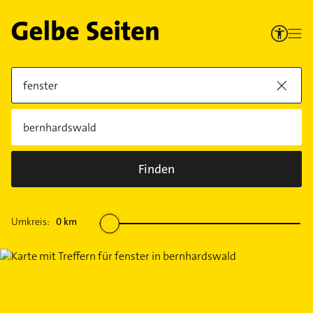
Finden
Umkreis:
0
km