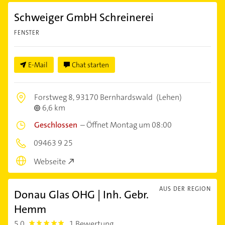
Schweiger GmbH Schreinerei
FENSTER
E-Mail
Chat starten
Forstweg 8,
93170 Bernhardswald
(Lehen)
6,6 km
Geschlossen
–
Öffnet Montag um 08:00
09463 9 25
Webseite
AUS DER REGION
Donau Glas OHG | Inh. Gebr.
Hemm
5,0
1 Bewertung
5.0