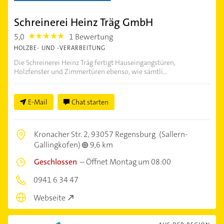
Schreinerei Heinz Träg GmbH
5,0
1 Bewertung
5.0
HOLZBE- UND -VERARBEITUNG
Die Schreinerei Heinz Träg fertigt Hauseingangstüren,
Holzfenster und Zimmertüren ebenso, wie sämtli...
E-Mail
Chat starten
Kronacher Str. 2,
93057 Regensburg
(Sallern-
Gallingkofen)
9,6 km
Geschlossen
–
Öffnet Montag um 08:00
0941 6 34 47
Webseite