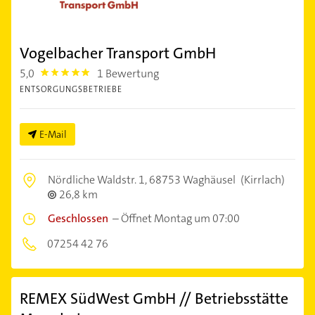
Vogelbacher Transport GmbH
5,0
1 Bewertung
5.0
ENTSORGUNGSBETRIEBE
E-Mail
Nördliche Waldstr. 1,
68753 Waghäusel
(Kirrlach)
26,8 km
Geschlossen
–
Öffnet Montag um 07:00
07254 42 76
REMEX SüdWest GmbH // Betriebsstätte