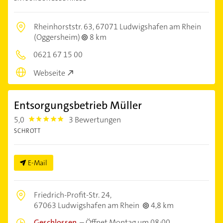
Rheinhorststr. 63,
67071 Ludwigshafen am Rhein
(Oggersheim)
8 km
0621 67 15 00
Webseite
Entsorgungsbetrieb Müller
5,0
3 Bewertungen
5.0
SCHROTT
E-Mail
Friedrich-Profit-Str. 24,
67063 Ludwigshafen am Rhein
4,8 km
Geschlossen
–
Öffnet Montag um 08:00