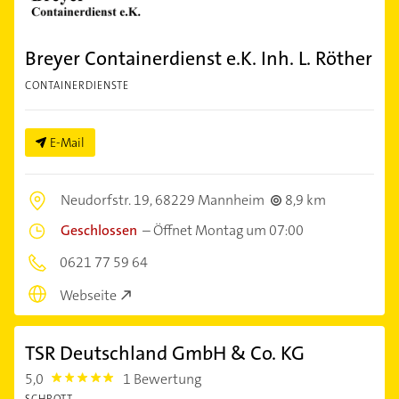
Breyer Containerdienst e.K. Inh. L. Röther
CONTAINERDIENSTE
E-Mail
Neudorfstr. 19,
68229 Mannheim
8,9 km
Geschlossen
–
Öffnet Montag um 07:00
0621 77 59 64
Webseite
TSR Deutschland GmbH & Co. KG
5,0
1 Bewertung
5.0
SCHROTT