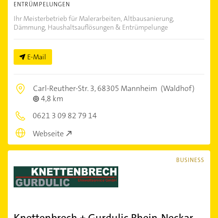
ENTRÜMPELUNGEN
Ihr Meisterbetrieb für Malerarbeiten, Altbausanierung,
Dämmung, Haushaltsauflösungen & Entrümpelunge
E-Mail
Carl-Reuther-Str. 3,
68305 Mannheim
(Waldhof)
4,8 km
0621 3 09 82 79 14
Webseite
BUSINESS
Knettenbrech + Gurdulic Rhein-Neckar