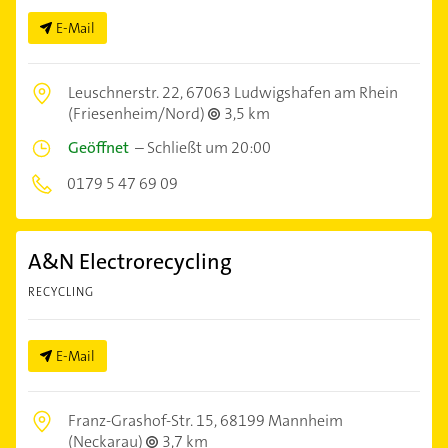
E-Mail
Leuschnerstr. 22,
67063 Ludwigshafen am Rhein
(Friesenheim/Nord)
3,5 km
Geöffnet
–
Schließt um 20:00
0179 5 47 69 09
A&N Electrorecycling
RECYCLING
E-Mail
Franz-Grashof-Str. 15,
68199 Mannheim
(Neckarau)
3,7 km