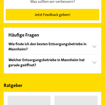
Was sollten wir verbessern?
Jetzt Feedback geben!
Häufige Fragen
Wie finde ich den besten Entsorgungsbetriebe in
Mannheim?
Vergleichen Sie alle Anbieter anhand echter
Welcher Entsorgungsbetriebe in Mannheim hat
Kundenmeinungen und profitieren Sie von den
gerade geöffnet?
Empfehlungen. Die Suchergebnisse können Sie sich
einfach nach
Bewertungen
sortiert anzeigen lassen.
Im Anbieter-Bereich finden Sie alle
Öffnungszeiten
.
Bitte beachten Sie, dass diese an Sonn- und
Feiertagen abweichen können.
Ratgeber