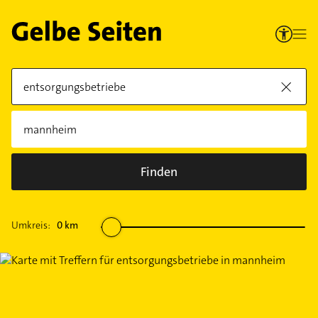
Finden
Umkreis:
0
km