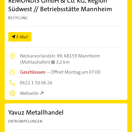
REMONDIS GmbH & Co. KG, Region
Südwest // Betriebsstätte Mannheim
RECYCLING
E-Mail
Neckarvorlandstr. 99,
68159 Mannheim
(Mühlauhafen)
3,2 km
Geschlossen
–
Öffnet Montag um 07:00
0621 1 50 06 26
Webseite
Yavuz Metallhandel
ENTRÜMPELUNGEN