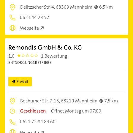
Delitzscher Str. 4,
68309 Mannheim
6,5 km
0621 44 23 57
Webseite
Remondis GmbH & Co. KG
1,0
1 Bewertung
1.0
ENTSORGUNGSBETRIEBE
E-Mail
Bochumer Str. 7-15,
68219 Mannheim
7,5 km
Geschlossen
–
Öffnet Montag um 07:00
0621 72 84 84 60
Webseite