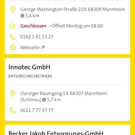
George-Washington-Straße 219,
68309 Mannheim
5,4 km
Geschlossen
–
Öffnet Montag um 08:00
0162 1 81 11 23
Webseite
Innotec GmbH
ENTSORGUNGSBETRIEBE
Danziger Baumgang 13,
68307 Mannheim
(Schönau)
5,7 km
0621 7 77 37 77
Becker Jakob Entsorgungs-GmbH