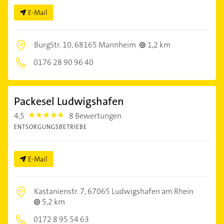
E-Mail
BurgStr. 10,
68165 Mannheim
1,2 km
0176 28 90 96 40
Packesel Ludwigshafen
4,5
8 Bewertungen
4.5
ENTSORGUNGSBETRIEBE
E-Mail
Kastanienstr. 7,
67065 Ludwigshafen am Rhein
5,2 km
0172 8 95 54 63