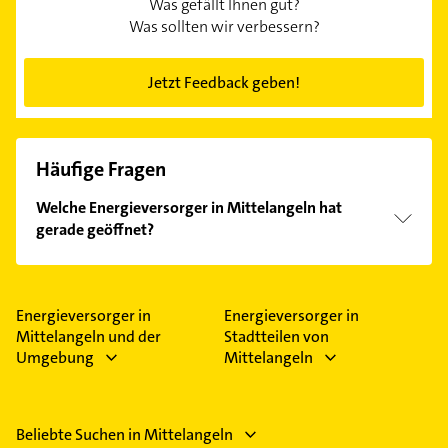
Was gefällt Ihnen gut?
Was sollten wir verbessern?
Jetzt Feedback geben!
Häufige Fragen
Welche Energieversorger in Mittelangeln hat
gerade geöffnet?
Im Anbieter-Bereich finden Sie alle
Öffnungszeiten
.
Bitte beachten Sie, dass diese an Sonn- und
Feiertagen abweichen können.
Energieversorger in
Energieversorger in
Mittelangeln und der
Stadtteilen von
Umgebung
Mittelangeln
Beliebte Suchen in Mittelangeln