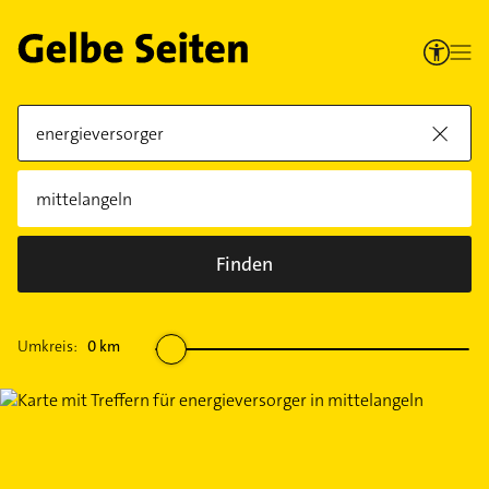
Finden
Umkreis:
0
km