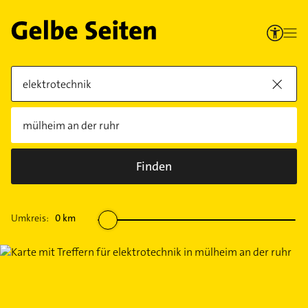
Finden
Umkreis:
0
km