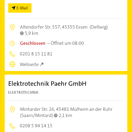
E-Mail
Altendorfer Str. 557,
45355 Essen
(Dellwig)
5,9 km
Geschlossen
–
Öffnet um 08:00
0201 8 15 11 81
Webseite
Elektrotechnik Paehr GmbH
ELEKTROTECHNIK
Mintarder Str. 26,
45481 Mülheim an der Ruhr
(Saarn/Mintard)
2,1 km
0208 5 94 14 15