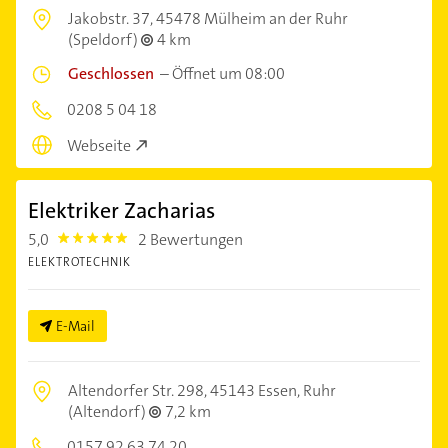
Jakobstr. 37,
45478 Mülheim an der Ruhr
(Speldorf)
4 km
Geschlossen
–
Öffnet um 08:00
0208 5 04 18
Webseite
Elektriker Zacharias
5,0
2 Bewertungen
5.0
ELEKTROTECHNIK
E-Mail
Altendorfer Str. 298,
45143 Essen, Ruhr
(Altendorf)
7,2 km
0157 92 63 74 20