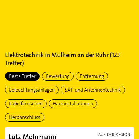
Elektrotechnik
in
Mülheim an der Ruhr
(
123
Treffer)
Beste Treffer
Bewertung
Entfernung
Beleuchtungsanlagen
SAT- und Antennentechnik
Kabelfernsehen
Hausinstallationen
Herdanschluss
Lutz Mohrmann
AUS DER REGION