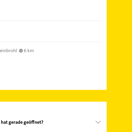
einbrohl
6 km
 hat gerade geöffnet?
Öffnungszeiten
. Bitte beachten Sie, dass diese an