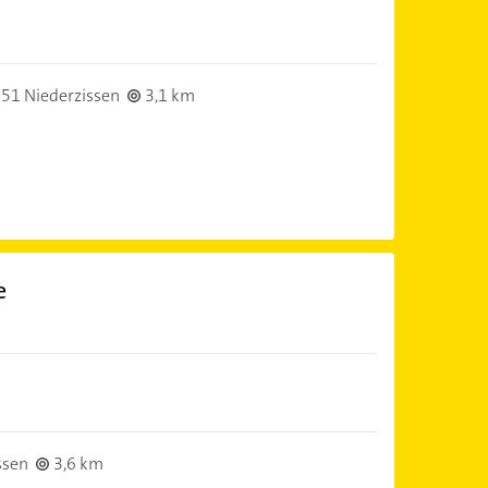
51 Niederzissen
3,1 km
e
ssen
3,6 km