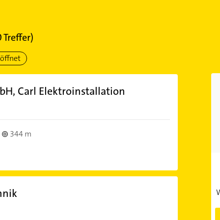
0
Treffer)
öffnet
H, Carl Elektroinstallation
344 m
hnik
W