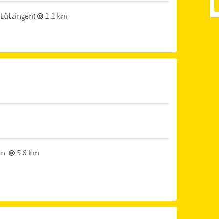
(Lützingen)
1,1 km
en
5,6 km