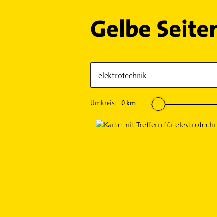
Umkreis:
0
km