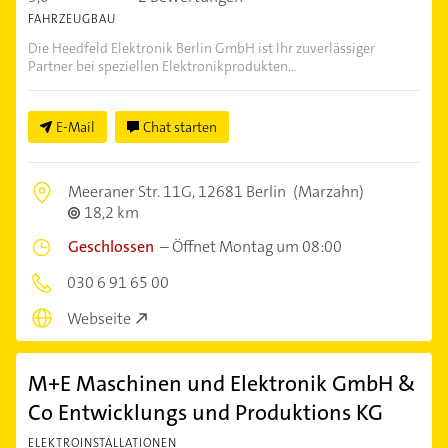
FAHRZEUGBAU
Die Heedfeld Elektronik Berlin GmbH ist Ihr zuverlässiger
Partner bei speziellen Elektronikprodukten...
E-Mail
Chat starten
Meeraner Str. 11G,
12681 Berlin
(Marzahn)
18,2 km
Geschlossen
–
Öffnet Montag um 08:00
030 6 91 65 00
Webseite
M+E Maschinen und Elektronik GmbH &
Co Entwicklungs und Produktions KG
ELEKTROINSTALLATIONEN