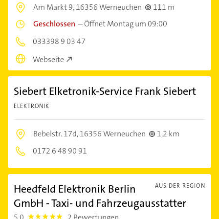
Am Markt 9,
16356 Werneuchen
111 m
Geschlossen
–
Öffnet Montag um 09:00
033398 9 03 47
Webseite
Siebert Elketronik-Service Frank Siebert
ELEKTRONIK
Bebelstr. 17d,
16356 Werneuchen
1,2 km
0172 6 48 90 91
Heedfeld Elektronik Berlin
AUS DER REGION
GmbH - Taxi- und Fahrzeugausstatter
5,0
2 Bewertungen
5.0