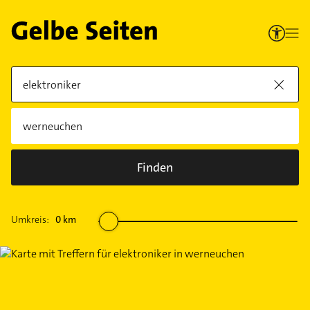
Finden
Umkreis:
0
km