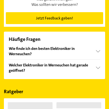
Was sollten wir verbessern?
Jetzt Feedback geben!
Häufige Fragen
Wie finde ich den besten Elektroniker in
Werneuchen?
Vergleichen Sie alle Anbieter anhand echter
Welcher Elektroniker in Werneuchen hat gerade
Kundenmeinungen und profitieren Sie von den
geöffnet?
Empfehlungen. Die Suchergebnisse können Sie sich
einfach nach
Bewertungen
sortiert anzeigen lassen.
Im Anbieter-Bereich finden Sie alle
Öffnungszeiten
.
Bitte beachten Sie, dass diese an Sonn- und
Feiertagen abweichen können.
Ratgeber