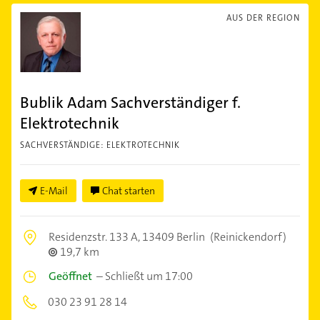
AUS DER REGION
Bublik Adam Sachverständiger f.
Elektrotechnik
SACHVERSTÄNDIGE: ELEKTROTECHNIK
E-Mail
Chat starten
Residenzstr. 133 A,
13409 Berlin
(Reinickendorf)
19,7 km
Geöffnet
–
Schließt um 17:00
030 23 91 28 14