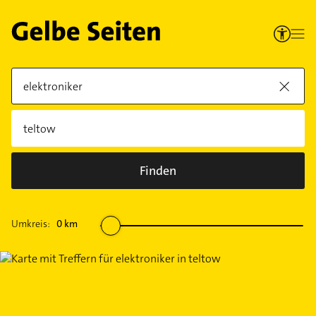
Finden
Umkreis:
0
km