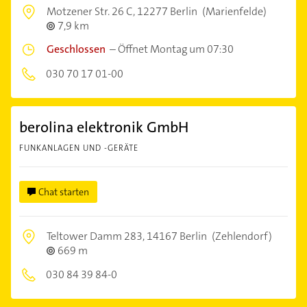
Motzener Str. 26 C,
12277 Berlin
(Marienfelde)
7,9 km
Geschlossen
–
Öffnet Montag um 07:30
030 70 17 01-00
berolina elektronik GmbH
FUNKANLAGEN UND -GERÄTE
Chat starten
Teltower Damm 283,
14167 Berlin
(Zehlendorf)
669 m
030 84 39 84-0