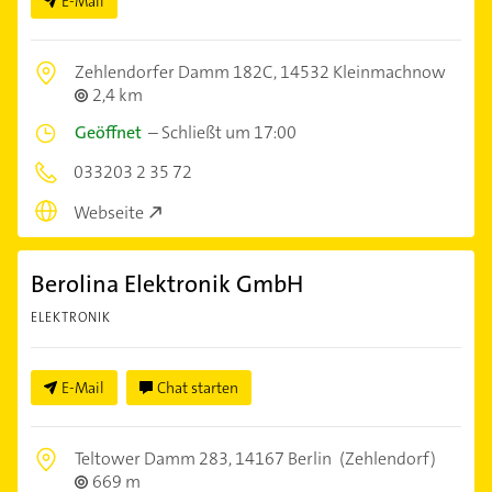
E-Mail
Zehlendorfer Damm 182C,
14532 Kleinmachnow
2,4 km
Geöffnet
–
Schließt um 17:00
033203 2 35 72
Webseite
Berolina Elektronik GmbH
ELEKTRONIK
E-Mail
Chat starten
Teltower Damm 283,
14167 Berlin
(Zehlendorf)
669 m