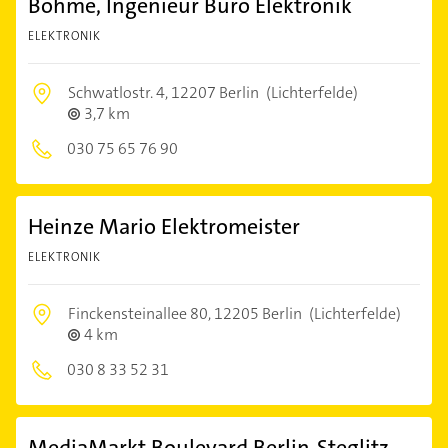
Böhme, Ingenieur Büro Elektronik
ELEKTRONIK
Schwatlostr. 4,
12207 Berlin
(Lichterfelde)
3,7 km
030 75 65 76 90
Heinze Mario Elektromeister
ELEKTRONIK
Finckensteinallee 80,
12205 Berlin
(Lichterfelde)
4 km
030 8 33 52 31
MediaMarkt Boulevard Berlin-Steglitz