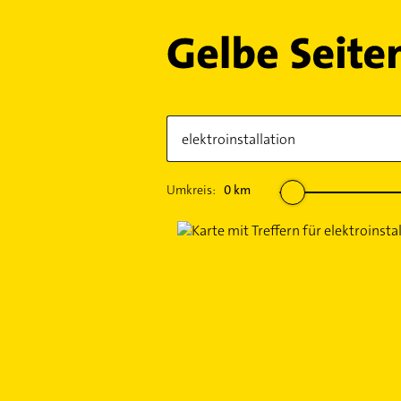
Umkreis:
0
km