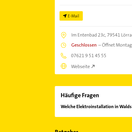
E-Mail
Im Entenbad 23c,
79541 Lörra
Geschlossen
–
Öffnet Montag
07621 9 51 45 55
Webseite
Häufige Fragen
Welche Elektroinstallation in Wald
Im Anbieter-Bereich finden Sie alle
Sonn- und Feiertagen abweichen k
Ratgeber