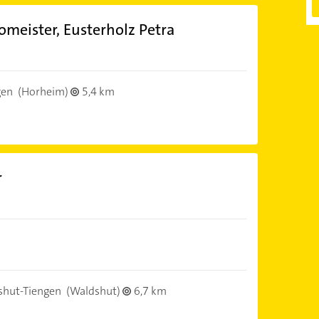
omeister, Eusterholz Petra
gen
(Horheim)
5,4 km
r
hut-Tiengen
(Waldshut)
6,7 km