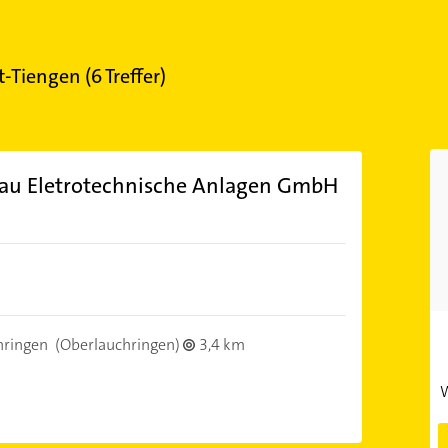
t-Tiengen
(
6
Treffer)
au Eletrotechnische Anlagen GmbH
hringen
(Oberlauchringen)
3,4 km
W