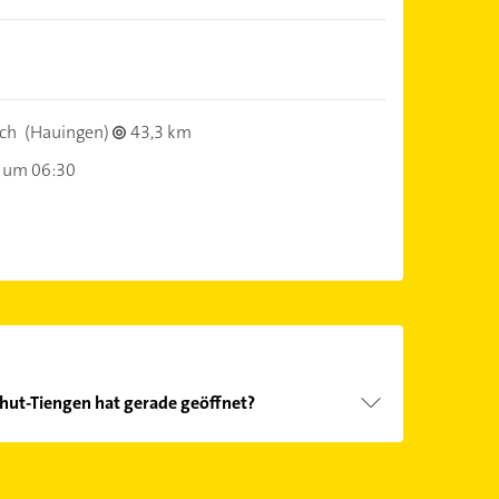
ch
(Hauingen)
43,3 km
 um 06:30
shut-Tiengen hat gerade geöffnet?
Öffnungszeiten
. Bitte beachten Sie, dass diese an
önnen.