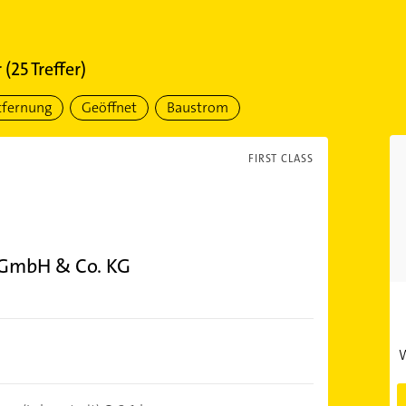
r
(
25
Treffer)
tfernung
Geöffnet
Baustrom
FIRST CLASS
k GmbH & Co. KG
W