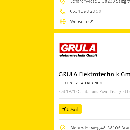
Schäferwiese 2,
38239 Salzgit
05341 90 20 50
Webseite
GRULA Elektrotechnik G
ELEKTROINSTALLATIONEN
Seit 1971 Qualität und Zuverlässigkeit
E-Mail
Bienroder Weg 48,
38106 Bra