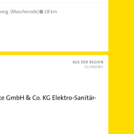
weig
(Mascherode)
18 km
AUS DER REGION
ECONOMY
e GmbH & Co. KG Elektro-Sanitär-