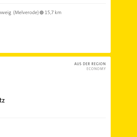
hweig
(Melverode)
15,7 km
AUS DER REGION
ECONOMY
tz