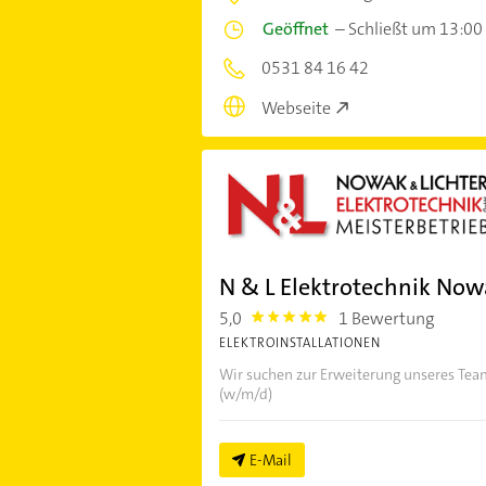
Geöffnet
–
Schließt um 13:00
0531 84 16 42
Webseite
N & L Elektrotechnik No
5,0
1 Bewertung
5.0
ELEKTROINSTALLATIONEN
Wir suchen zur Erweiterung unseres Tea
(w/m/d)
E-Mail