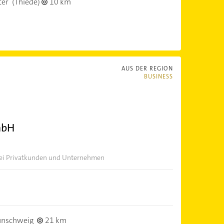
ter
(Thiede)
10 km
AUS DER REGION
BUSINESS
mbH
 bei Privatkunden und Unternehmen
unschweig
21 km