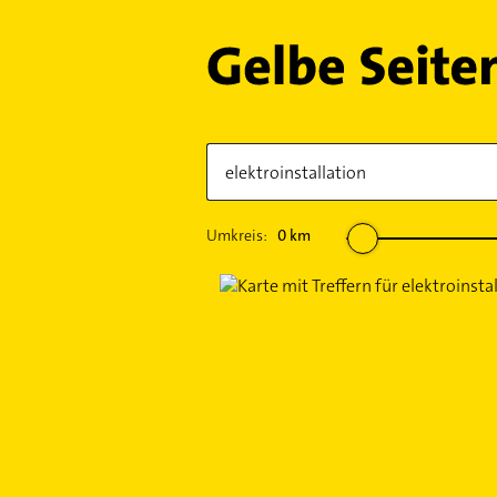
Umkreis:
0
km