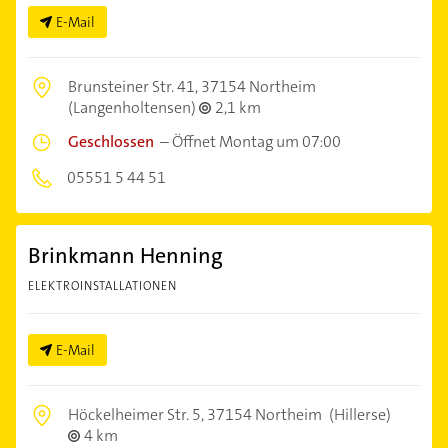
E-Mail
Brunsteiner Str. 41,
37154 Northeim
(Langenholtensen)
2,1 km
Geschlossen
–
Öffnet Montag um 07:00
05551 5 44 51
Brinkmann Henning
ELEKTROINSTALLATIONEN
E-Mail
Höckelheimer Str. 5,
37154 Northeim
(Hillerse)
4 km