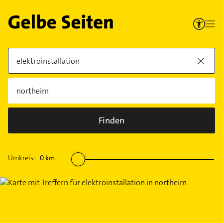
Finden
Umkreis:
0
km