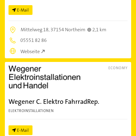
E-Mail
Mittelweg 18,
37154 Northeim
2,1 km
05551 82 86
Webseite
ECONOMY
Wegener C. Elektro FahrradRep.
ELEKTROINSTALLATIONEN
E-Mail