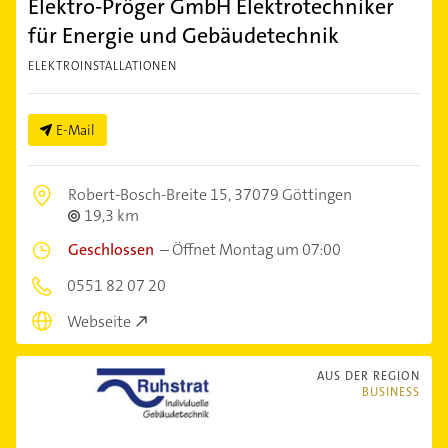
Elektro-Pröger GmbH Elektrotechniker
für Energie und Gebäudetechnik
ELEKTROINSTALLATIONEN
E-Mail
Robert-Bosch-Breite 15,
37079 Göttingen
19,3 km
Geschlossen
–
Öffnet Montag um 07:00
0551 82 07 20
Webseite
AUS DER REGION
BUSINESS