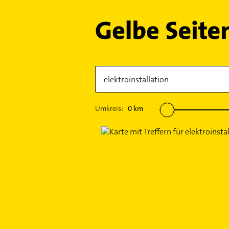
Umkreis:
0
km