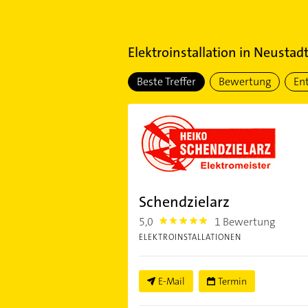
Elektroinstallation
in
Neustad
Beste Treffer
Bewertung
En
Schendzielarz
5,0
1 Bewertung
5.0
ELEKTROINSTALLATIONEN
E-Mail
Termin