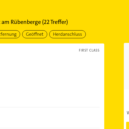
t am Rübenberge
(
22
Treffer)
tfernung
Geöffnet
Herdanschluss
FIRST CLASS
W