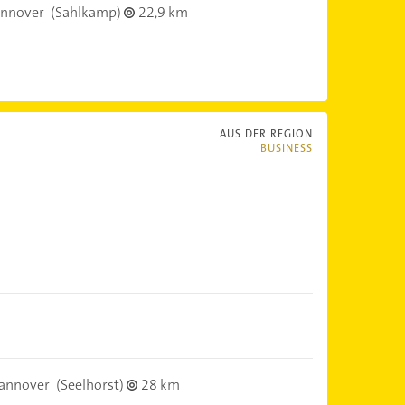
nnover
(Sahlkamp)
22,9 km
AUS DER REGION
BUSINESS
annover
(Seelhorst)
28 km